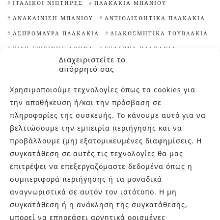
ΙΤΑΛΙΚΟΊ ΝΙΠΤΉΡΕΣ
ΠΛΑΚΆΚΙΑ ΜΠΆΝΙΟΥ
ΑΝΑΚΑΊΝΙΣΗ ΜΠΆΝΙΟΥ
ΑΝΤΙΟΛΙΣΘΗΤΙΚΆ ΠΛΑΚΆΚΙΑ
ΑΣΠΡΌΜΑΥΡΑ ΠΛΑΚΆΚΙΑ
ΔΙΑΚΟΣΜΗΤΙΚΆ ΤΟΥΒΛΆΚΙΑ
ΕΊΔΗ ΥΓΙΕΙΝΉΣ ΑΘΉΝΑ
ΕΞΆΓΩΝΑ ΠΛΑΚΆΚΙΑ
Διαχειριστείτε το
ΙΔΈΕΣ ΓΙΑ ΠΛΑΚΆΚΙΑ ΚΟΥΖΊΝΑΣ
απόρρητό σας
ΙΔΙΑΊΤΕΡΑ ΠΛΑΚΆΚΙΑ
Χρησιμοποιούμε τεχνολογίες όπως τα cookies για
ΙΔΙΑΊΤΕΡΑ ΠΛΑΚΆΚΙΑ ΚΟΥΖΊΝΑΣ
την αποθήκευση ή/και την πρόσβαση σε
ΙΔΙΑΊΤΕΡΕΣ ΨΗΦΊΔΕΣ ΠΙΣΊΝΑΣ
πληροφορίες της συσκευής. Το κάνουμε αυτό για να
ΚΑΘΑΡΙΣΤΙΚΌ ΑΛΆΤΩΝ
ΜΑΡΟΚΙΝΆ ΠΛΑΚΆΚΙΑ
βελτιώσουμε την εμπειρία περιήγησης και να
προβάλλουμε (μη) εξατομικευμένες διαφημίσεις. Η
ΜΠΑΝΙΈΡΕΣ ΕΛΕΎΘΕΡΗΣ ΤΟΠΟΘΈΤΗΣΗΣ
ΝΙΠΤΉΡΕΣ
συγκατάθεση σε αυτές τις τεχνολογίες θα μας
ΝΙΠΤΉΡΕΣ ΜΠΆΝΙΟΥ
ΠΙΣΊΝΕΣ
επιτρέψει να επεξεργαζόμαστε δεδομένα όπως η
ΠΛΑΚΆΚΙΑ TERRAZZO
ΠΛΑΚΆΚΙΑ ΑΠΟΜΊΜΗΣΗ ΞΎΛΟΥ
συμπεριφορά περιήγησης ή τα μοναδικά
ΠΛΑΚΆΚΙΑ ΓΙΑ ΕΠΈΝΔΥΣΗ ΤΟΊΧΩΝ
αναγνωριστικά σε αυτόν τον ιστότοπο. Η μη
ΠΛΑΚΆΚΙΑ ΕΞΩΤΕΡΙΚΟΎ ΧΏΡΟΥ
ΠΛΑΚΆΚΙΑ ΚΟΥΖΊΝΑΣ
συγκατάθεση ή η ανάκληση της συγκατάθεσης,
ΠΛΑΚΆΚΙΑ ΜΕ ΓΕΩΜΕΤΡΙΚΆ ΣΧΈΔΙΑ
μπορεί να επηρεάσει αρνητικά ορισμένες