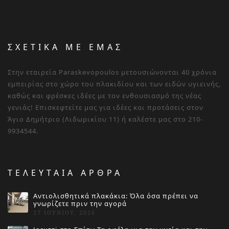
ΣΧΕΤΙΚΑ ΜΕ ΕΜΑΣ
Στην εταιρεία Paraskevopoulos μετουσιώνονται 40 χρόνια
εμπειρίας στο χώρο του πλακιδίου και των ειδών υγιεινής,
καθώς και φρέσκες ιδέες με τον ενθουσιασμό της νέας
γενιάς! Επισκεφτείτε μας για ιδέες και προτάσεις στον
Άγιο Δημήτριο (Λιδωρικίου 11) ή καλέστε μας στο 210-
9934544.
ΤΕΛΕΥΤΑΙΑ ΑΡΘΡΑ
Αντιολισθητικά πλακάκια: Όλα όσα πρέπει να
γνωρίζετε πριν την αγορά
27 ΙΟΥΝΊΟΥ, 2026