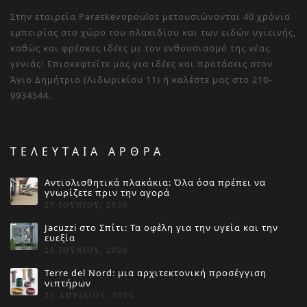
Στην εταιρεία Paraskevopoulos μετουσιώνονται 40 χρόνια
εμπειρίας στο χώρο του πλακιδίου και των ειδών υγιεινής,
καθώς και φρέσκες ιδέες με τον ενθουσιασμό της νέας
γενιάς! Επισκεφτείτε μας για ιδέες και προτάσεις στον
Άγιο Δημήτριο (Λιδωρικίου 11) ή καλέστε μας στο 210-
9934544.
ΤΕΛΕΥΤΑΙΑ ΑΡΘΡΑ
Αντιολισθητικά πλακάκια: Όλα όσα πρέπει να
γνωρίζετε πριν την αγορά
27 ΙΟΥΝΊΟΥ, 2026
Jacuzzi στο Σπίτι: Τα οφέλη για την υγεία και την
ευεξία
20 ΙΟΥΝΊΟΥ, 2026
Terre del Nord: μια αρχιτεκτονική προσέγγιση
νιπτήρων
23 ΑΠΡΙΛΊΟΥ, 2026