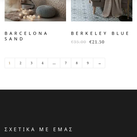
BARCELONA
BERKELEY BLUE
SAND
€
35.00
€
21.50
1
2
3
4
…
7
8
9
→
ΣΧΕΤΙΚΑ ΜΕ ΕΜΑΣ