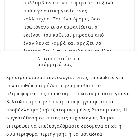
συλλαμβάνεται και ερμηνεύεται ξανά
από την οπτική γωνία ενός
καλλιτέχνη. Σαν ένα όραμα, όσο
πρωτόγονο κι αν εμφανίζεται σ’
εκείνον που κάθεται μπροστά από
έναν λευκό καμβά και αρχίζει να
ζωγραφίζει. Όπως συμβαίνει σε όλες
Διαχειριστείτε το
τις μορφές τέχνης, η ύλη έχει λάβει
απόρρητό σας
υπόψη όλες τις πτυχές που
επηρεάζουν την…
Χρησιμοποιούμε τεχνολογίες όπως τα cookies για
την αποθήκευση ή/και την πρόσβαση σε
READ MORE
πληροφορίες της συσκευής. Το κάνουμε αυτό για να
βελτιώσουμε την εμπειρία περιήγησης και να
προβάλλουμε (μη) εξατομικευμένες διαφημίσεις. Η
συγκατάθεση σε αυτές τις τεχνολογίες θα μας
επιτρέψει να επεξεργαζόμαστε δεδομένα όπως η
συμπεριφορά περιήγησης ή τα μοναδικά