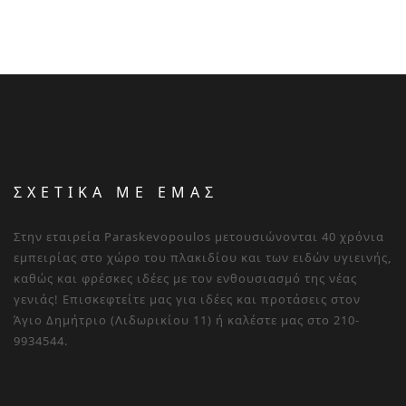
ΣΧΕΤΙΚΑ ΜΕ ΕΜΑΣ
Στην εταιρεία Paraskevopoulos μετουσιώνονται 40 χρόνια
εμπειρίας στο χώρο του πλακιδίου και των ειδών υγιεινής,
καθώς και φρέσκες ιδέες με τον ενθουσιασμό της νέας
γενιάς! Επισκεφτείτε μας για ιδέες και προτάσεις στον
Άγιο Δημήτριο (Λιδωρικίου 11) ή καλέστε μας στο 210-
9934544.