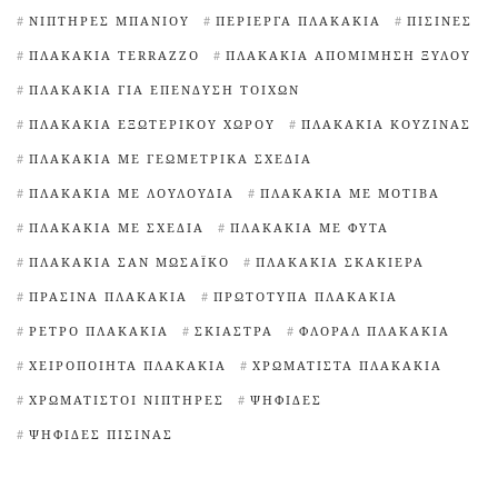
ΝΙΠΤΉΡΕΣ ΜΠΆΝΙΟΥ
ΠΕΡΊΕΡΓΑ ΠΛΑΚΆΚΙΑ
ΠΙΣΊΝΕΣ
ΠΛΑΚΆΚΙΑ TERRAZZO
ΠΛΑΚΆΚΙΑ ΑΠΟΜΊΜΗΣΗ ΞΎΛΟΥ
ΠΛΑΚΆΚΙΑ ΓΙΑ ΕΠΈΝΔΥΣΗ ΤΟΊΧΩΝ
ΠΛΑΚΆΚΙΑ ΕΞΩΤΕΡΙΚΟΎ ΧΏΡΟΥ
ΠΛΑΚΆΚΙΑ ΚΟΥΖΊΝΑΣ
ΠΛΑΚΆΚΙΑ ΜΕ ΓΕΩΜΕΤΡΙΚΆ ΣΧΈΔΙΑ
ΠΛΑΚΆΚΙΑ ΜΕ ΛΟΥΛΟΎΔΙΑ
ΠΛΑΚΆΚΙΑ ΜΕ ΜΟΤΊΒΑ
ΠΛΑΚΆΚΙΑ ΜΕ ΣΧΈΔΙΑ
ΠΛΑΚΆΚΙΑ ΜΕ ΦΥΤΆ
ΠΛΑΚΆΚΙΑ ΣΑΝ ΜΩΣΑΪΚΌ
ΠΛΑΚΆΚΙΑ ΣΚΑΚΙΈΡΑ
ΠΡΆΣΙΝΑ ΠΛΑΚΆΚΙΑ
ΠΡΩΤΌΤΥΠΑ ΠΛΑΚΆΚΙΑ
ΡΕΤΡΌ ΠΛΑΚΆΚΙΑ
ΣΚΊΑΣΤΡΑ
ΦΛΟΡΆΛ ΠΛΑΚΆΚΙΑ
ΧΕΙΡΟΠΟΊΗΤΑ ΠΛΑΚΆΚΙΑ
ΧΡΩΜΑΤΙΣΤΆ ΠΛΑΚΆΚΙΑ
ΧΡΩΜΑΤΙΣΤΟΊ ΝΙΠΤΉΡΕΣ
ΨΗΦΊΔΕΣ
ΨΗΦΊΔΕΣ ΠΙΣΊΝΑΣ