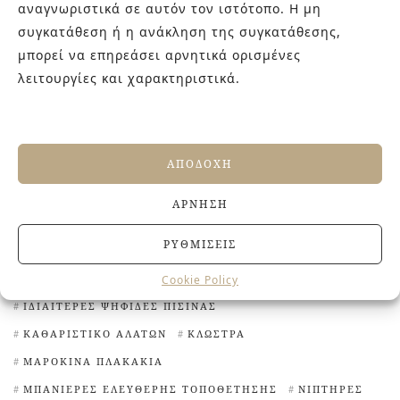
αναγνωριστικά σε αυτόν τον ιστότοπο. Η μη
ΕΤΙΚΈΤΕΣ
συγκατάθεση ή η ανάκληση της συγκατάθεσης,
μπορεί να επηρεάσει αρνητικά ορισμένες
ANTISLIP ΠΛΑΚΆΚΙΑ
VINTAGE ΠΛΑΚΆΚΙΑ
λειτουργίες και χαρακτηριστικά.
VINTAGE ΤΣΙΜΕΝΤΟΠΛΑΚΆΚΙΑ
ΙΤΑΛΙΚΟΊ ΝΙΠΤΉΡΕΣ
ΠΛΑΚΆΚΙΑ ΜΠΆΝΙΟΥ
ΑΝΑΚΑΊΝΙΣΗ ΜΠΆΝΙΟΥ
ΑΝΤΙΟΛΙΣΘΗΤΙΚΆ ΠΛΑΚΆΚΙΑ
ΑΠΟΔΟΧΉ
ΑΣΠΡΌΜΑΥΡΑ ΠΛΑΚΆΚΙΑ
ΔΙΑΚΟΣΜΗΤΙΚΆ ΤΟΥΒΛΆΚΙΑ
ΕΊΔΗ ΥΓΙΕΙΝΉΣ ΑΘΉΝΑ
ΕΞΆΓΩΝΑ ΠΛΑΚΆΚΙΑ
ΆΡΝΗΣΗ
ΙΔΈΕΣ ΓΙΑ ΠΛΑΚΆΚΙΑ ΚΟΥΖΊΝΑΣ
ΡΥΘΜΊΣΕΙΣ
ΙΔΙΑΊΤΕΡΑ ΠΛΑΚΆΚΙΑ
ΙΔΙΑΊΤΕΡΑ ΠΛΑΚΆΚΙΑ ΚΟΥΖΊΝΑΣ
Cookie Policy
ΙΔΙΑΊΤΕΡΕΣ ΨΗΦΊΔΕΣ ΠΙΣΊΝΑΣ
ΚΑΘΑΡΙΣΤΙΚΌ ΑΛΆΤΩΝ
ΚΛΏΣΤΡΑ
ΜΑΡΟΚΙΝΆ ΠΛΑΚΆΚΙΑ
ΜΠΑΝΙΈΡΕΣ ΕΛΕΎΘΕΡΗΣ ΤΟΠΟΘΈΤΗΣΗΣ
ΝΙΠΤΉΡΕΣ