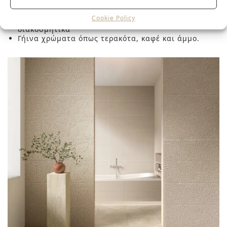
Μαύρο για έντονες αντιθέσεις
Ξύλο σε φυσικούς τόνους για ζεστή ατμόσφαιρα
Cookie Policy
Πράσινες αποχρώσεις μέσα από φυτά ή
διακοσμητικά
Γήινα χρώματα όπως τερακότα, καφέ και άμμο.