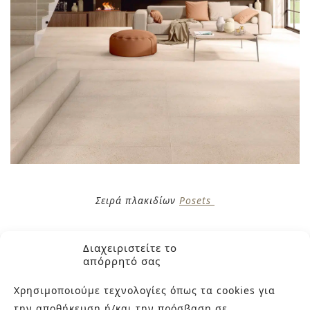
Σειρά πλακιδίων
Posets
ΜΙΑ ΔΙΑΧΡΟΝΙΚΉ ΕΠΙΛΟΓΉ
Διαχειριστείτε το
απόρρητό σας
ΠΟΥ ΔΕΝ ΚΟΥΡΆΖΕΙ
Χρησιμοποιούμε τεχνολογίες όπως τα cookies για
Σε αντίθεση με πιο έντονες τάσεις, τα μπεζ πλακάκια
την αποθήκευση ή/και την πρόσβαση σε