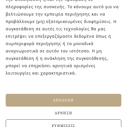
δεν κουράζουν με τον χρόνο. Δεν «φωνάζουν» και δεν
πληροφορίες της συσκευής. Το κάνουμε αυτό για να
περιορίζουν τις αλλαγές στη διακόσμηση. Μπορείτε
βελτιώσουμε την εμπειρία περιήγησης και να
εύκολα να αλλάξετε αξεσουάρ, υφάσματα ή χρώματα
προβάλλουμε (μη) εξατομικευμένες διαφημίσεις. Η
στους τοίχους χωρίς να χρειαστεί να αλλάξετε
συγκατάθεση σε αυτές τις τεχνολογίες θα μας
δάπεδο ή πλακάκια. Αυτό τα κάνει ιδανική επιλογή
επιτρέψει να επεξεργαζόμαστε δεδομένα όπως η
τόσο για μόνιμες κατοικίες όσο και για σπίτια προς
συμπεριφορά περιήγησης ή τα μοναδικά
ενοικίαση ή Airbnb.
αναγνωριστικά σε αυτόν τον ιστότοπο. Η μη
συγκατάθεση ή η ανάκληση της συγκατάθεσης,
μπορεί να επηρεάσει αρνητικά ορισμένες
ΜΗ ΦΟΒΗΘΕΊΤΕ ΤΟΥΣ
λειτουργίες και χαρακτηριστικά.
ΧΡΩΜΑΤΙΚΟΎΣ
ΣΥΝΔΥΑΣΜΟΎΣ
Το μπεζ λειτουργεί σαν ουδέτερος “καμβάς”.
ΑΠΟΔΟΧΉ
Συνδυάζεται εύκολα με:
ΆΡΝΗΣΗ
Λευκό για καθαρό και φωτεινό αποτέλεσμα
ΡΥΘΜΊΣΕΙΣ