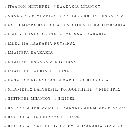
ΙΤΑΛΙΚΟΊ ΝΙΠΤΉΡΕΣ
ΠΛΑΚΆΚΙΑ ΜΠΆΝΙΟΥ
ΑΝΑΚΑΊΝΙΣΗ ΜΠΆΝΙΟΥ
ΑΝΤΙΟΛΙΣΘΗΤΙΚΆ ΠΛΑΚΆΚΙΑ
ΑΣΠΡΌΜΑΥΡΑ ΠΛΑΚΆΚΙΑ
ΔΙΑΚΟΣΜΗΤΙΚΆ ΤΟΥΒΛΆΚΙΑ
ΕΊΔΗ ΥΓΙΕΙΝΉΣ ΑΘΉΝΑ
ΕΞΆΓΩΝΑ ΠΛΑΚΆΚΙΑ
ΙΔΈΕΣ ΓΙΑ ΠΛΑΚΆΚΙΑ ΚΟΥΖΊΝΑΣ
ΙΔΙΑΊΤΕΡΑ ΠΛΑΚΆΚΙΑ
ΙΔΙΑΊΤΕΡΑ ΠΛΑΚΆΚΙΑ ΚΟΥΖΊΝΑΣ
ΙΔΙΑΊΤΕΡΕΣ ΨΗΦΊΔΕΣ ΠΙΣΊΝΑΣ
ΚΑΘΑΡΙΣΤΙΚΌ ΑΛΆΤΩΝ
ΜΑΡΟΚΙΝΆ ΠΛΑΚΆΚΙΑ
ΜΠΑΝΙΈΡΕΣ ΕΛΕΎΘΕΡΗΣ ΤΟΠΟΘΈΤΗΣΗΣ
ΝΙΠΤΉΡΕΣ
ΝΙΠΤΉΡΕΣ ΜΠΆΝΙΟΥ
ΠΙΣΊΝΕΣ
ΠΛΑΚΆΚΙΑ TERRAZZO
ΠΛΑΚΆΚΙΑ ΑΠΟΜΊΜΗΣΗ ΞΎΛΟΥ
ΠΛΑΚΆΚΙΑ ΓΙΑ ΕΠΈΝΔΥΣΗ ΤΟΊΧΩΝ
ΠΛΑΚΆΚΙΑ ΕΞΩΤΕΡΙΚΟΎ ΧΏΡΟΥ
ΠΛΑΚΆΚΙΑ ΚΟΥΖΊΝΑΣ