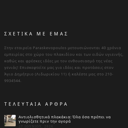
ΣΧΕΤΙΚΑ ΜΕ ΕΜΑΣ
Στην εταιρεία Paraskevopoulos μετουσιώνονται 40 χρόνια
εμπειρίας στο χώρο του πλακιδίου και των ειδών υγιεινής,
καθώς και φρέσκες ιδέες με τον ενθουσιασμό της νέας
γενιάς! Επισκεφτείτε μας για ιδέες και προτάσεις στον
Άγιο Δημήτριο (Λιδωρικίου 11) ή καλέστε μας στο 210-
9934544.
ΤΕΛΕΥΤΑΙΑ ΑΡΘΡΑ
Αντιολισθητικά πλακάκια: Όλα όσα πρέπει να
γνωρίζετε πριν την αγορά
27 ΙΟΥΝΊΟΥ, 2026