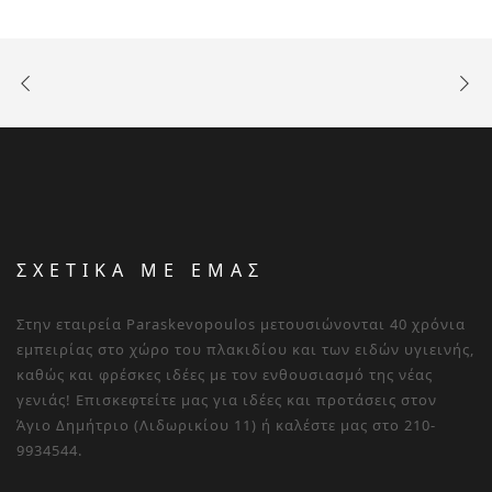
ΣΧΕΤΙΚΑ ΜΕ ΕΜΑΣ
Στην εταιρεία Paraskevopoulos μετουσιώνονται 40 χρόνια
εμπειρίας στο χώρο του πλακιδίου και των ειδών υγιεινής,
καθώς και φρέσκες ιδέες με τον ενθουσιασμό της νέας
γενιάς! Επισκεφτείτε μας για ιδέες και προτάσεις στον
Άγιο Δημήτριο (Λιδωρικίου 11) ή καλέστε μας στο 210-
9934544.