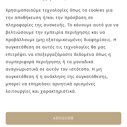
Χρησιμοποιούμε τεχνολογίες όπως τα cookies για
την αποθήκευση ή/και την πρόσβαση σε
πληροφορίες της συσκευής. Το κάνουμε αυτό για να
βελτιώσουμε την εμπειρία περιήγησης και να
προβάλλουμε (μη) εξατομικευμένες διαφημίσεις. Η
συγκατάθεση σε αυτές τις τεχνολογίες θα μας
Αν σας έπεισα ή σας έδωσα μία ακόμη αφορμή για το
επιτρέψει να επεξεργαζόμαστε δεδομένα όπως η
πόσο αναγκαία είναι η ομορφιά και η καλή αισθητική
συμπεριφορά περιήγησης ή τα μοναδικά
στους χώρους σας και είστε έτοιμοι για αλλαγές
αναγνωριστικά σε αυτόν τον ιστότοπο. Η μη
τότε, σας προτείνω να διαβάσετε και τις
10&1
συγκατάθεση ή η ανάκληση της συγκατάθεσης,
συμβουλές για ανακαίνιση μπάνιου.
μπορεί να επηρεάσει αρνητικά ορισμένες
λειτουργίες και χαρακτηριστικά.
ΑΠΟΔΟΧΉ