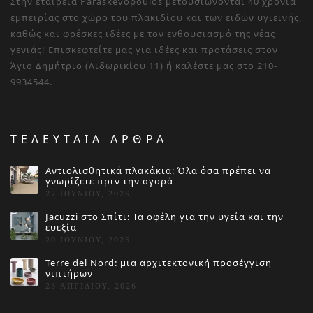
Στην εταιρεία Paraskevopoulos μετουσιώνονται 40 χρόνια
εμπειρίας στο χώρο του πλακιδίου και των ειδών υγιεινής,
καθώς και φρέσκες ιδέες με τον ενθουσιασμό της νέας
γενιάς! Επισκεφτείτε μας για ιδέες και προτάσεις στον
Άγιο Δημήτριο (Λιδωρικίου 11) ή καλέστε μας στο 210-
9934544.
ΤΕΛΕΥΤΑΙΑ ΑΡΘΡΑ
Αντιολισθητικά πλακάκια: Όλα όσα πρέπει να
γνωρίζετε πριν την αγορά
27 ΙΟΥΝΊΟΥ, 2026
Jacuzzi στο Σπίτι: Τα οφέλη για την υγεία και την
ευεξία
20 ΙΟΥΝΊΟΥ, 2026
Terre del Nord: μια αρχιτεκτονική προσέγγιση
νιπτήρων
23 ΑΠΡΙΛΊΟΥ, 2026