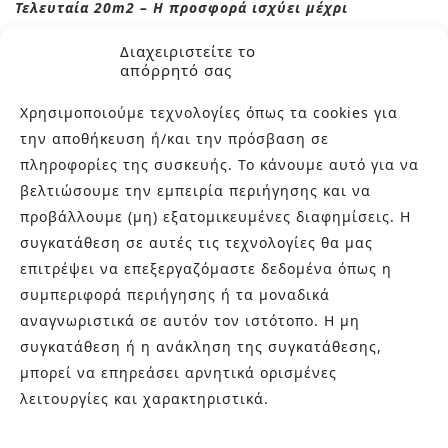
Τελευταία 20m2 – Η προσφορά ισχύει μέχρι
εξαντλήσεως των αποθεμάτων.
Διαχειριστείτε το
απόρρητό σας
Επικοινωνήστε μαζί μας στα τηλέφωνα 210-9934544
Χρησιμοποιούμε τεχνολογίες όπως τα cookies για
και 210-9934037 ή μέσω e-mail στο
την αποθήκευση ή/και την πρόσβαση σε
info@bagnocasa.gr για περισσότερες πληροφορίες.
πληροφορίες της συσκευής. Το κάνουμε αυτό για να
Θα χαρούμε να σας λύσουμε οποιαδήποτε απορία.
βελτιώσουμε την εμπειρία περιήγησης και να
προβάλλουμε (μη) εξατομικευμένες διαφημίσεις. Η
συγκατάθεση σε αυτές τις τεχνολογίες θα μας
επιτρέψει να επεξεργαζόμαστε δεδομένα όπως η
συμπεριφορά περιήγησης ή τα μοναδικά
αναγνωριστικά σε αυτόν τον ιστότοπο. Η μη
συγκατάθεση ή η ανάκληση της συγκατάθεσης,
μπορεί να επηρεάσει αρνητικά ορισμένες
λειτουργίες και χαρακτηριστικά.
ΣΧΕΤΙΚΆ ΠΡΟΪΌΝΤΑ