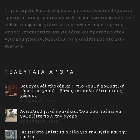
Στην εταιρεία Paraskevopoulos μετουσιώνονται 40 χρόνια
εμπειρίας στο χώρο του πλακιδίου και των ειδών υγιεινής,
καθώς και φρέσκες ιδέες με τον ενθουσιασμό της νέας
γενιάς! Επισκεφτείτε μας για ιδέες και προτάσεις στον
Άγιο Δημήτριο (Λιδωρικίου 11) ή καλέστε μας στο 210-
9934544.
ΤΕΛΕΥΤΑΙΑ ΑΡΘΡΑ
Βουργουνδί πλακάκια: Η πιο κομψή χρωματική
τάση που χαρίζει βάθος και πολυτέλεια στους
χώρους
4 ΙΟΥΛΊΟΥ, 2026
Αντιολισθητικά πλακάκια: Όλα όσα πρέπει να
γνωρίζετε πριν την αγορά
27 ΙΟΥΝΊΟΥ, 2026
Jacuzzi στο Σπίτι: Τα οφέλη για την υγεία και την
ευεξία