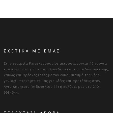
ΣΧΕΤΙΚΑ ΜΕ ΕΜΑΣ
Στην εταιρεία Paraskevopoulos μετουσιώνονται 40 χρόνια
εμπειρίας στο χώρο του πλακιδίου και των ειδών υγιεινής,
καθώς και φρέσκες ιδέες με τον ενθουσιασμό της νέας
γενιάς! Επισκεφτείτε μας για ιδέες και προτάσεις στον
Άγιο Δημήτριο (Λιδωρικίου 11) ή καλέστε μας στο 210-
9934544.