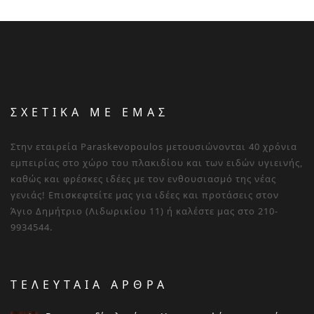
ΣΧΕΤΙΚΑ ΜΕ ΕΜΑΣ
Στην εταιρεία Paraskevopoulos μετουσιώνονται 40 χρόνια
εμπειρίας στο χώρο του πλακιδίου και των ειδών υγιεινής,
καθώς και φρέσκες ιδέες με τον ενθουσιασμό της νέας
γενιάς! Επισκεφτείτε μας για ιδέες και προτάσεις στον
Άγιο Δημήτριο (Λιδωρικίου 11) ή καλέστε μας στο 210-
9934544.
ΤΕΛΕΥΤΑΙΑ ΑΡΘΡΑ