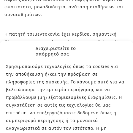
φυσικότητα, μοναδικότητα, ανάταση αισθήσεων και
συναισθημάτων.
Η πατητή τσιμεντοκονία έχει κερδίσει σημαντική
θέση στην πίτα του design (και στην καρδιά μας!)
Διαχειριστείτε το
ιδιωτικών και επαγγελματικών χώρων ως ένα όμορφο,
απόρρητό σας
γερό και αξιόπιστο υλικό επένδυσης επιφανειών με
μοναδικότητα, τεχνική αρτιότητα, αντοχή στο χρόνο
Χρησιμοποιούμε τεχνολογίες όπως τα cookies για
και στη χρήση και μοναδική αισθητική υπεροχή.
την αποθήκευση ή/και την πρόσβαση σε
πληροφορίες της συσκευής. Το κάνουμε αυτό για να
βελτιώσουμε την εμπειρία περιήγησης και να
Διαλέξτε χώρο, χρώμα και υφή και κάντε αυτές τις
προβάλλουμε (μη) εξατομικευμένες διαφημίσεις. Η
ονειρεμένες προτάσεις πατητής τσιμεντοκονίας
συγκατάθεση σε αυτές τις τεχνολογίες θα μας
πραγματικότητα της δικής σας καθημερινότητας!
επιτρέψει να επεξεργαζόμαστε δεδομένα όπως η
συμπεριφορά περιήγησης ή τα μοναδικά
αναγνωριστικά σε αυτόν τον ιστότοπο. Η μη