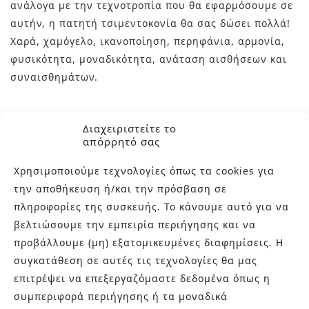
ανάλογα με την τεχνοτροπία που θα εφαρμόσουμε σε
αυτήν, η πατητή τσιμεντοκονία θα σας δώσει πολλά!
Χαρά, χαμόγελο, ικανοποίηση, περηφάνια, αρμονία,
φυσικότητα, μοναδικότητα, ανάταση αισθήσεων και
συναισθημάτων.
Η πατητή τσιμεντοκονία έχει κερδίσει σημαντική
Διαχειριστείτε το
θέση στην πίτα του design (και στην καρδιά μας!)
απόρρητό σας
ιδιωτικών και επαγγελματικών χώρων ως ένα όμορφο,
Χρησιμοποιούμε τεχνολογίες όπως τα cookies για
γερό και αξιόπιστο υλικό επένδυσης επιφανειών με
την αποθήκευση ή/και την πρόσβαση σε
μοναδικότητα, τεχνική αρτιότητα, αντοχή στο χρόνο
πληροφορίες της συσκευής. Το κάνουμε αυτό για να
και στη χρήση και μοναδική αισθητική υπεροχή.
βελτιώσουμε την εμπειρία περιήγησης και να
προβάλλουμε (μη) εξατομικευμένες διαφημίσεις. Η
Διαλέξτε χώρο, χρώμα και υφή και κάντε αυτές τις
συγκατάθεση σε αυτές τις τεχνολογίες θα μας
ονειρεμένες προτάσεις πατητής τσιμεντοκονίας
επιτρέψει να επεξεργαζόμαστε δεδομένα όπως η
πραγματικότητα της δικής σας καθημερινότητας!
συμπεριφορά περιήγησης ή τα μοναδικά