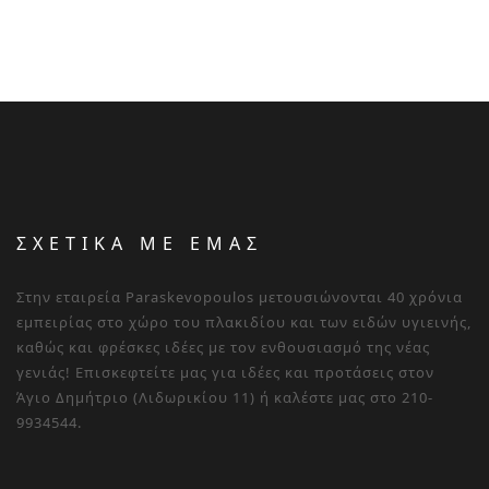
ΣΧΕΤΙΚΑ ΜΕ ΕΜΑΣ
Στην εταιρεία Paraskevopoulos μετουσιώνονται 40 χρόνια
εμπειρίας στο χώρο του πλακιδίου και των ειδών υγιεινής,
καθώς και φρέσκες ιδέες με τον ενθουσιασμό της νέας
γενιάς! Επισκεφτείτε μας για ιδέες και προτάσεις στον
Άγιο Δημήτριο (Λιδωρικίου 11) ή καλέστε μας στο 210-
9934544.