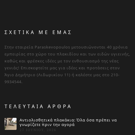
ΣΧΕΤΙΚΑ ΜΕ ΕΜΑΣ
Στην εταιρεία Paraskevopoulos μετουσιώνονται 40 χρόνια
εμπειρίας στο χώρο του πλακιδίου και των ειδών υγιεινής,
καθώς και φρέσκες ιδέες με τον ενθουσιασμό της νέας
γενιάς! Επισκεφτείτε μας για ιδέες και προτάσεις στον
Άγιο Δημήτριο (Λιδωρικίου 11) ή καλέστε μας στο 210-
9934544.
ΤΕΛΕΥΤΑΙΑ ΑΡΘΡΑ
Αντιολισθητικά πλακάκια: Όλα όσα πρέπει να
γνωρίζετε πριν την αγορά
27 ΙΟΥΝΊΟΥ, 2026