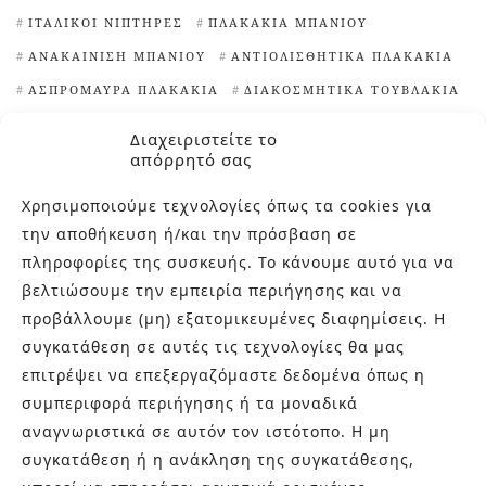
ΙΤΑΛΙΚΟΊ ΝΙΠΤΉΡΕΣ
ΠΛΑΚΆΚΙΑ ΜΠΆΝΙΟΥ
ΑΝΑΚΑΊΝΙΣΗ ΜΠΆΝΙΟΥ
ΑΝΤΙΟΛΙΣΘΗΤΙΚΆ ΠΛΑΚΆΚΙΑ
ΑΣΠΡΌΜΑΥΡΑ ΠΛΑΚΆΚΙΑ
ΔΙΑΚΟΣΜΗΤΙΚΆ ΤΟΥΒΛΆΚΙΑ
ΕΊΔΗ ΥΓΙΕΙΝΉΣ ΑΘΉΝΑ
ΕΞΆΓΩΝΑ ΠΛΑΚΆΚΙΑ
Διαχειριστείτε το
ΙΔΈΕΣ ΓΙΑ ΠΛΑΚΆΚΙΑ ΚΟΥΖΊΝΑΣ
απόρρητό σας
ΙΔΙΑΊΤΕΡΑ ΠΛΑΚΆΚΙΑ
Χρησιμοποιούμε τεχνολογίες όπως τα cookies για
ΙΔΙΑΊΤΕΡΑ ΠΛΑΚΆΚΙΑ ΚΟΥΖΊΝΑΣ
την αποθήκευση ή/και την πρόσβαση σε
ΙΔΙΑΊΤΕΡΕΣ ΨΗΦΊΔΕΣ ΠΙΣΊΝΑΣ
πληροφορίες της συσκευής. Το κάνουμε αυτό για να
βελτιώσουμε την εμπειρία περιήγησης και να
ΚΑΘΑΡΙΣΤΙΚΌ ΑΛΆΤΩΝ
ΜΑΡΟΚΙΝΆ ΠΛΑΚΆΚΙΑ
προβάλλουμε (μη) εξατομικευμένες διαφημίσεις. Η
ΜΠΑΝΙΈΡΕΣ ΕΛΕΎΘΕΡΗΣ ΤΟΠΟΘΈΤΗΣΗΣ
ΝΙΠΤΉΡΕΣ
συγκατάθεση σε αυτές τις τεχνολογίες θα μας
ΝΙΠΤΉΡΕΣ ΜΠΆΝΙΟΥ
ΠΙΣΊΝΕΣ
επιτρέψει να επεξεργαζόμαστε δεδομένα όπως η
ΠΛΑΚΆΚΙΑ TERRAZZO
ΠΛΑΚΆΚΙΑ ΑΠΟΜΊΜΗΣΗ ΞΎΛΟΥ
συμπεριφορά περιήγησης ή τα μοναδικά
ΠΛΑΚΆΚΙΑ ΓΙΑ ΕΠΈΝΔΥΣΗ ΤΟΊΧΩΝ
αναγνωριστικά σε αυτόν τον ιστότοπο. Η μη
συγκατάθεση ή η ανάκληση της συγκατάθεσης,
ΠΛΑΚΆΚΙΑ ΕΞΩΤΕΡΙΚΟΎ ΧΏΡΟΥ
ΠΛΑΚΆΚΙΑ ΚΟΥΖΊΝΑΣ