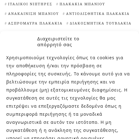
ΙΤΑΛΙΚΟΊ ΝΙΠΤΉΡΕΣ
ΠΛΑΚΆΚΙΑ ΜΠΆΝΙΟΥ
ΑΝΑΚΑΊΝΙΣΗ ΜΠΆΝΙΟΥ
ΑΝΤΙΟΛΙΣΘΗΤΙΚΆ ΠΛΑΚΆΚΙΑ
ΑΣΠΡΌΜΑΥΡΑ ΠΛΑΚΆΚΙΑ
ΔΙΑΚΟΣΜΗΤΙΚΆ ΤΟΥΒΛΆΚΙΑ
ΕΊΔΗ ΥΓΙΕΙΝΉΣ ΑΘΉΝΑ
ΕΞΆΓΩΝΑ ΠΛΑΚΆΚΙΑ
Διαχειριστείτε το
ΙΔΈΕΣ ΓΙΑ ΠΛΑΚΆΚΙΑ ΚΟΥΖΊΝΑΣ
απόρρητό σας
ΙΔΙΑΊΤΕΡΑ ΠΛΑΚΆΚΙΑ
Χρησιμοποιούμε τεχνολογίες όπως τα cookies για
ΙΔΙΑΊΤΕΡΑ ΠΛΑΚΆΚΙΑ ΚΟΥΖΊΝΑΣ
την αποθήκευση ή/και την πρόσβαση σε
ΙΔΙΑΊΤΕΡΕΣ ΨΗΦΊΔΕΣ ΠΙΣΊΝΑΣ
πληροφορίες της συσκευής. Το κάνουμε αυτό για να
ΚΑΘΑΡΙΣΤΙΚΌ ΑΛΆΤΩΝ
ΜΑΡΟΚΙΝΆ ΠΛΑΚΆΚΙΑ
βελτιώσουμε την εμπειρία περιήγησης και να
προβάλλουμε (μη) εξατομικευμένες διαφημίσεις. Η
ΜΠΑΝΙΈΡΕΣ ΕΛΕΎΘΕΡΗΣ ΤΟΠΟΘΈΤΗΣΗΣ
ΝΙΠΤΉΡΕΣ
συγκατάθεση σε αυτές τις τεχνολογίες θα μας
ΝΙΠΤΉΡΕΣ ΜΠΆΝΙΟΥ
ΠΙΣΊΝΕΣ
επιτρέψει να επεξεργαζόμαστε δεδομένα όπως η
ΠΛΑΚΆΚΙΑ TERRAZZO
ΠΛΑΚΆΚΙΑ ΑΠΟΜΊΜΗΣΗ ΞΎΛΟΥ
συμπεριφορά περιήγησης ή τα μοναδικά
ΠΛΑΚΆΚΙΑ ΓΙΑ ΕΠΈΝΔΥΣΗ ΤΟΊΧΩΝ
αναγνωριστικά σε αυτόν τον ιστότοπο. Η μη
ΠΛΑΚΆΚΙΑ ΕΞΩΤΕΡΙΚΟΎ ΧΏΡΟΥ
ΠΛΑΚΆΚΙΑ ΚΟΥΖΊΝΑΣ
συγκατάθεση ή η ανάκληση της συγκατάθεσης,
μπορεί να επηρεάσει αρνητικά ορισμένες
ΠΛΑΚΆΚΙΑ ΜΕ ΓΕΩΜΕΤΡΙΚΆ ΣΧΈΔΙΑ