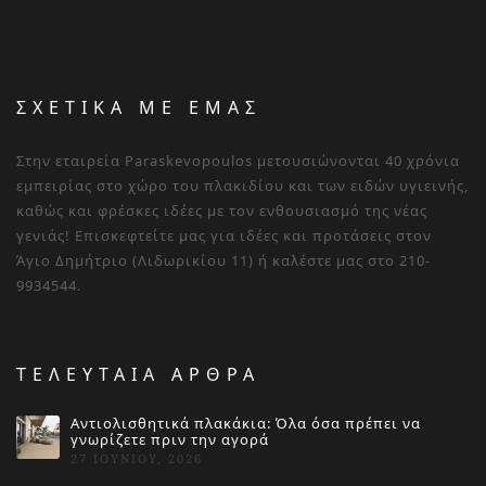
ΣΧΕΤΙΚΑ ΜΕ ΕΜΑΣ
Στην εταιρεία Paraskevopoulos μετουσιώνονται 40 χρόνια
εμπειρίας στο χώρο του πλακιδίου και των ειδών υγιεινής,
καθώς και φρέσκες ιδέες με τον ενθουσιασμό της νέας
γενιάς! Επισκεφτείτε μας για ιδέες και προτάσεις στον
Άγιο Δημήτριο (Λιδωρικίου 11) ή καλέστε μας στο 210-
9934544.
ΤΕΛΕΥΤΑΙΑ ΑΡΘΡΑ
Αντιολισθητικά πλακάκια: Όλα όσα πρέπει να
γνωρίζετε πριν την αγορά
27 ΙΟΥΝΊΟΥ, 2026