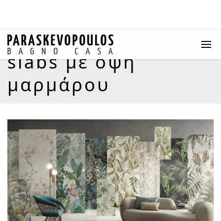
slabs με όψη
μαρμάρου