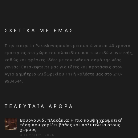
ΣΧΕΤΙΚΑ ΜΕ ΕΜΑΣ
Στην εταιρεία Paraskevopoulos μετουσιώνονται 40 χρόνια
εμπειρίας στο χώρο του πλακιδίου και των ειδών υγιεινής,
καθώς και φρέσκες ιδέες με τον ενθουσιασμό της νέας
γενιάς! Επισκεφτείτε μας για ιδέες και προτάσεις στον
Άγιο Δημήτριο (Λιδωρικίου 11) ή καλέστε μας στο 210-
9934544.
ΤΕΛΕΥΤΑΙΑ ΑΡΘΡΑ
Βουργουνδί πλακάκια: Η πιο κομψή χρωματική
τάση που χαρίζει βάθος και πολυτέλεια στους
χώρους
4 ΙΟΥΛΊΟΥ, 2026