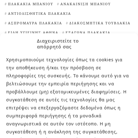
ΠΛΑΚΆΚΙΑ ΜΠΆΝΙΟΥ
ΑΝΑΚΑΊΝΙΣΗ ΜΠΆΝΙΟΥ
ΑΝΤΙΟΛΙΣΘΗΤΙΚΆ ΠΛΑΚΆΚΙΑ
ΑΣΠΡΌΜΑΥΡΑ ΠΛΑΚΆΚΙΑ
ΔΙΑΚΟΣΜΗΤΙΚΆ ΤΟΥΒΛΆΚΙΑ
ΕΊΔΗ ΥΓΙΕΙΝΉΣ ΑΘΉΝΑ
ΕΞΆΓΩΝΑ ΠΛΑΚΆΚΙΑ
Διαχειριστείτε το
ΙΔΈΕΣ ΓΙΑ ΠΛΑΚΆΚΙΑ ΚΟΥΖΊΝΑΣ
απόρρητό σας
ΙΔΙΑΊΤΕΡΑ ΠΛΑΚΆΚΙΑ
Χρησιμοποιούμε τεχνολογίες όπως τα cookies για
ΙΔΙΑΊΤΕΡΑ ΠΛΑΚΆΚΙΑ ΚΟΥΖΊΝΑΣ
την αποθήκευση ή/και την πρόσβαση σε
ΙΔΙΑΊΤΕΡΕΣ ΨΗΦΊΔΕΣ ΠΙΣΊΝΑΣ
πληροφορίες της συσκευής. Το κάνουμε αυτό για να
ΚΑΘΑΡΙΣΤΙΚΌ ΑΛΆΤΩΝ
ΚΛΏΣΤΡΑ
βελτιώσουμε την εμπειρία περιήγησης και να
ΜΑΡΟΚΙΝΆ ΠΛΑΚΆΚΙΑ
προβάλλουμε (μη) εξατομικευμένες διαφημίσεις. Η
συγκατάθεση σε αυτές τις τεχνολογίες θα μας
ΜΠΑΝΙΈΡΕΣ ΕΛΕΎΘΕΡΗΣ ΤΟΠΟΘΈΤΗΣΗΣ
ΝΙΠΤΉΡΕΣ
επιτρέψει να επεξεργαζόμαστε δεδομένα όπως η
ΝΙΠΤΉΡΕΣ ΜΠΆΝΙΟΥ
ΠΕΡΊΕΡΓΑ ΠΛΑΚΆΚΙΑ
ΠΙΣΊΝΕΣ
συμπεριφορά περιήγησης ή τα μοναδικά
ΠΛΑΚΆΚΙΑ TERRAZZO
ΠΛΑΚΆΚΙΑ ΑΠΟΜΊΜΗΣΗ ΞΎΛΟΥ
αναγνωριστικά σε αυτόν τον ιστότοπο. Η μη
ΠΛΑΚΆΚΙΑ ΓΙΑ ΕΠΈΝΔΥΣΗ ΤΟΊΧΩΝ
συγκατάθεση ή η ανάκληση της συγκατάθεσης,
ΠΛΑΚΆΚΙΑ ΕΞΩΤΕΡΙΚΟΎ ΧΏΡΟΥ
ΠΛΑΚΆΚΙΑ ΚΟΥΖΊΝΑΣ