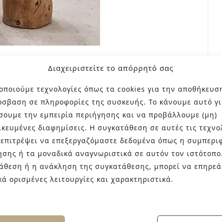
Διαχειριστείτε το απόρρητό σας
ΚΆ ΠΟΥ ΣΏΖΟΥΝ “ΖΩΈΣ”
οποιούμε τεχνολογίες όπως τα cookies για την αποθήκευσ
όσβαση σε πληροφορίες της συσκευής. Το κάνουμε αυτό γι
σουμε την εμπειρία περιήγησης και να προβάλλουμε (μη)
ικευμένες διαφημίσεις. Η συγκατάθεση σε αυτές τις τεχνο
 επιτρέψει να επεξεργαζόμαστε δεδομένα όπως η συμπερι
ίδη υγιεινής και τα πλακάκια που λάμπουν
ησης ή τα μοναδικά αναγνωριστικά σε αυτόν τον ιστότοπο
υτελή ξενοδοχεία ή σε περιοδικά
άθεση ή η ανάκληση της συγκατάθεσης, μπορεί να επηρεά
 εκπέμπουν φρεσκάδα. Δεν είναι όμως μονάχα
κά ορισμένες λειτουργίες και χαρακτηριστικά.
ων γι΄αυτό το αποτέλεσμα αλλά και η
ε τα σωστά υλικά. Και επειδή, όπως…