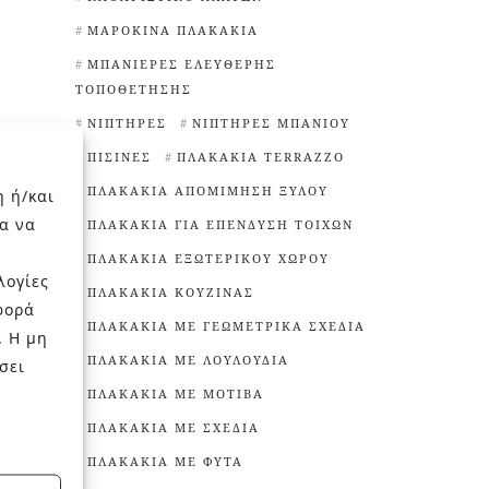
ΜΑΡΟΚΙΝΆ ΠΛΑΚΆΚΙΑ
ΜΠΑΝΙΈΡΕΣ ΕΛΕΎΘΕΡΗΣ
ΤΟΠΟΘΈΤΗΣΗΣ
ΝΙΠΤΉΡΕΣ
ΝΙΠΤΉΡΕΣ ΜΠΆΝΙΟΥ
ΠΙΣΊΝΕΣ
ΠΛΑΚΆΚΙΑ TERRAZZO
ΠΛΑΚΆΚΙΑ ΑΠΟΜΊΜΗΣΗ ΞΎΛΟΥ
η ή/και
α να
ΠΛΑΚΆΚΙΑ ΓΙΑ ΕΠΈΝΔΥΣΗ ΤΟΊΧΩΝ
ΠΛΑΚΆΚΙΑ ΕΞΩΤΕΡΙΚΟΎ ΧΏΡΟΥ
λογίες
ΠΛΑΚΆΚΙΑ ΚΟΥΖΊΝΑΣ
φορά
ΠΛΑΚΆΚΙΑ ΜΕ ΓΕΩΜΕΤΡΙΚΆ ΣΧΈΔΙΑ
. Η μη
ΠΛΑΚΆΚΙΑ ΜΕ ΛΟΥΛΟΎΔΙΑ
σει
ΠΛΑΚΆΚΙΑ ΜΕ ΜΟΤΊΒΑ
ΠΛΑΚΆΚΙΑ ΜΕ ΣΧΈΔΙΑ
ΠΛΑΚΆΚΙΑ ΜΕ ΦΥΤΆ