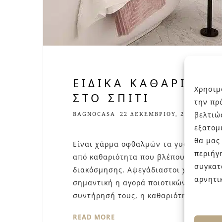
ΕΙΔΙΚΆ ΚΑΘΑΡΙΣΤΙ
Χρησιμ
ΣΤΟ ΣΠΊΤΙ
την πρ
βελτιώ
BAGNOCASA
22 ΔΕΚΕΜΒΡΊΟΥ, 2017
0
εξατομ
θα μας
Είναι χάρμα οφθαλμών τα γυαλιστερά ε
περιήγ
από καθαριότητα που βλέπουμε σε πολ
συγκατ
διακόσμησης. Αψεγάδιαστοι χώροι που
αρνητι
σημαντική η αγορά ποιοτικών προϊόντ
συντήρησή τους, η καθαριότητά τους μ
READ MORE