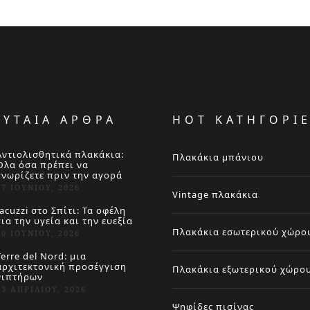
ΕΥΤΑΙΑ ΑΡΘΡΑ
HOT ΚΑΤΗΓΟΡΙ
Αντιολισθητικά πλακάκια:
Πλακάκια μπάνιου
Όλα όσα πρέπει να
γνωρίζετε πριν την αγορά
27 ΙΟΥΝΊΟΥ, 2026
Vintage πλακάκια
Jacuzzi στο Σπίτι: Τα οφέλη
για την υγεία και την ευεξία
Πλακάκια εσωτερικού χώρο
20 ΙΟΥΝΊΟΥ, 2026
Terre del Nord: μια
αρχιτεκτονική προσέγγιση
Πλακάκια εξωτερικού χώρο
νιπτήρων
23 ΑΠΡΙΛΊΟΥ, 2026
Ψηφίδες πισίνας