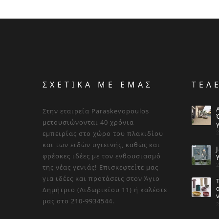
ΣΧΕΤΙΚΑ ΜΕ ΕΜΑΣ
ΤΕΛ
Στην εταιρεία Paraskevopoulos
μετουσιώνονται 40 χρόνια
εμπειρίας στο χώρο του πλακιδίου
και των ειδών υγιεινής, καθώς και
φρέσκες ιδέες με τον ενθουσιασμό
της νέας γενιάς! Επισκεφτείτε μας
για ιδέες και προτάσεις στον Άγιο
Δημήτριο (Λιδωρικίου 11) ή καλέστε
μας στο 210-9934544.