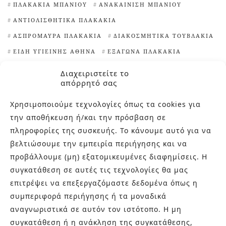
ΠΛΑΚΆΚΙΑ ΜΠΆΝΙΟΥ
ΑΝΑΚΑΊΝΙΣΗ ΜΠΆΝΙΟΥ
ΑΝΤΙΟΛΙΣΘΗΤΙΚΆ ΠΛΑΚΆΚΙΑ
ΑΣΠΡΌΜΑΥΡΑ ΠΛΑΚΆΚΙΑ
ΔΙΑΚΟΣΜΗΤΙΚΆ ΤΟΥΒΛΆΚΙΑ
ΕΊΔΗ ΥΓΙΕΙΝΉΣ ΑΘΉΝΑ
ΕΞΆΓΩΝΑ ΠΛΑΚΆΚΙΑ
ΙΔΈΕΣ ΓΙΑ ΠΛΑΚΆΚΙΑ ΚΟΥΖΊΝΑΣ
Διαχειριστείτε το
απόρρητό σας
ΙΔΙΑΊΤΕΡΑ ΠΛΑΚΆΚΙΑ
ΙΔΙΑΊΤΕΡΑ ΠΛΑΚΆΚΙΑ ΚΟΥΖΊΝΑΣ
Χρησιμοποιούμε τεχνολογίες όπως τα cookies για
ΙΔΙΑΊΤΕΡΑ ΠΛΑΚΆΚΙΑ ΜΠΆΝΙΟΥ
την αποθήκευση ή/και την πρόσβαση σε
πληροφορίες της συσκευής. Το κάνουμε αυτό για να
ΚΑΘΑΡΙΣΤΙΚΌ ΑΛΆΤΩΝ
ΚΛΏΣΤΡΑ
βελτιώσουμε την εμπειρία περιήγησης και να
ΜΑΡΟΚΙΝΆ ΠΛΑΚΆΚΙΑ
προβάλλουμε (μη) εξατομικευμένες διαφημίσεις. Η
ΜΠΑΝΙΈΡΕΣ ΕΛΕΎΘΕΡΗΣ ΤΟΠΟΘΈΤΗΣΗΣ
ΝΙΠΤΉΡΕΣ
συγκατάθεση σε αυτές τις τεχνολογίες θα μας
ΝΙΠΤΉΡΕΣ ΜΠΆΝΙΟΥ
ΠΕΡΊΕΡΓΑ ΠΛΑΚΆΚΙΑ
ΠΙΣΊΝΕΣ
επιτρέψει να επεξεργαζόμαστε δεδομένα όπως η
ΠΛΑΚΆΚΙΑ TERRAZZO
ΠΛΑΚΆΚΙΑ ΑΠΟΜΊΜΗΣΗ ΞΎΛΟΥ
συμπεριφορά περιήγησης ή τα μοναδικά
ΠΛΑΚΆΚΙΑ ΓΙΑ ΕΠΈΝΔΥΣΗ ΤΟΊΧΩΝ
αναγνωριστικά σε αυτόν τον ιστότοπο. Η μη
συγκατάθεση ή η ανάκληση της συγκατάθεσης,
ΠΛΑΚΆΚΙΑ ΕΞΩΤΕΡΙΚΟΎ ΧΏΡΟΥ
ΠΛΑΚΆΚΙΑ ΚΟΥΖΊΝΑΣ