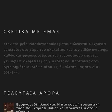
ΣΧΕΤΙΚΑ ΜΕ ΕΜΑΣ
Στην εταιρεία Paraskevopoulos μετουσιώνονται 40 χρόνια
εμπειρίας στο χώρο του πλακιδίου και των ειδών υγιεινής,
καθώς και φρέσκες ιδέες με τον ενθουσιασμό της νέας
γενιάς! Επισκεφτείτε μας για ιδέες και προτάσεις στον
Άγιο Δημήτριο (Λιδωρικίου 11) ή καλέστε μας στο 210-
9934544.
ΤΕΛΕΥΤΑΙΑ ΑΡΘΡΑ
Βουργουνδί πλακάκια: Η πιο κομψή χρωματική
τάση που χαρίζει βάθος και πολυτέλεια στους
χώρους