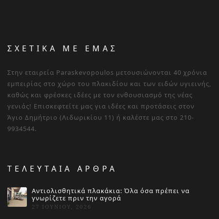
ΣΧΕΤΙΚΑ ΜΕ ΕΜΑΣ
Στην εταιρεία Paraskevopoulos μετουσιώνονται 40 χρόνια
εμπειρίας στο χώρο του πλακιδίου και των ειδών υγιεινής,
καθώς και φρέσκες ιδέες με τον ενθουσιασμό της νέας
γενιάς! Επισκεφτείτε μας για ιδέες και προτάσεις στον
Άγιο Δημήτριο (Λιδωρικίου 11) ή καλέστε μας στο 210-
9934544.
ΤΕΛΕΥΤΑΙΑ ΑΡΘΡΑ
Αντιολισθητικά πλακάκια: Όλα όσα πρέπει να
γνωρίζετε πριν την αγορά
27 ΙΟΥΝΊΟΥ, 2026