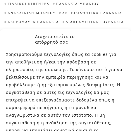
ΙΤΑΛΙΚΟΊ ΝΙΠΤΉΡΕΣ
ΠΛΑΚΆΚΙΑ ΜΠΆΝΙΟΥ
ΑΝΑΚΑΊΝΙΣΗ ΜΠΆΝΙΟΥ
ΑΝΤΙΟΛΙΣΘΗΤΙΚΆ ΠΛΑΚΆΚΙΑ
ΑΣΠΡΌΜΑΥΡΑ ΠΛΑΚΆΚΙΑ
ΔΙΑΚΟΣΜΗΤΙΚΆ ΤΟΥΒΛΆΚΙΑ
ΕΊΔΗ ΥΓΙΕΙΝΉΣ ΑΘΉΝΑ
ΕΞΆΓΩΝΑ ΠΛΑΚΆΚΙΑ
Διαχειριστείτε το
ΙΔΈΕΣ ΓΙΑ ΠΛΑΚΆΚΙΑ ΚΟΥΖΊΝΑΣ
απόρρητό σας
ΙΔΙΑΊΤΕΡΑ ΠΛΑΚΆΚΙΑ
Χρησιμοποιούμε τεχνολογίες όπως τα cookies για
ΙΔΙΑΊΤΕΡΑ ΠΛΑΚΆΚΙΑ ΚΟΥΖΊΝΑΣ
την αποθήκευση ή/και την πρόσβαση σε
ΙΔΙΑΊΤΕΡΕΣ ΨΗΦΊΔΕΣ ΠΙΣΊΝΑΣ
πληροφορίες της συσκευής. Το κάνουμε αυτό για να
ΚΑΘΑΡΙΣΤΙΚΌ ΑΛΆΤΩΝ
ΜΑΡΟΚΙΝΆ ΠΛΑΚΆΚΙΑ
βελτιώσουμε την εμπειρία περιήγησης και να
προβάλλουμε (μη) εξατομικευμένες διαφημίσεις. Η
ΜΠΑΝΙΈΡΕΣ ΕΛΕΎΘΕΡΗΣ ΤΟΠΟΘΈΤΗΣΗΣ
ΝΙΠΤΉΡΕΣ
συγκατάθεση σε αυτές τις τεχνολογίες θα μας
ΝΙΠΤΉΡΕΣ ΜΠΆΝΙΟΥ
ΠΙΣΊΝΕΣ
επιτρέψει να επεξεργαζόμαστε δεδομένα όπως η
ΠΛΑΚΆΚΙΑ TERRAZZO
ΠΛΑΚΆΚΙΑ ΑΠΟΜΊΜΗΣΗ ΞΎΛΟΥ
συμπεριφορά περιήγησης ή τα μοναδικά
ΠΛΑΚΆΚΙΑ ΓΙΑ ΕΠΈΝΔΥΣΗ ΤΟΊΧΩΝ
αναγνωριστικά σε αυτόν τον ιστότοπο. Η μη
ΠΛΑΚΆΚΙΑ ΕΞΩΤΕΡΙΚΟΎ ΧΏΡΟΥ
ΠΛΑΚΆΚΙΑ ΚΟΥΖΊΝΑΣ
συγκατάθεση ή η ανάκληση της συγκατάθεσης,
μπορεί να επηρεάσει αρνητικά ορισμένες
ΠΛΑΚΆΚΙΑ ΜΕ ΓΕΩΜΕΤΡΙΚΆ ΣΧΈΔΙΑ