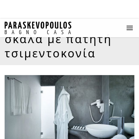
σκάλα με πατητή
τσιμεντοκονία