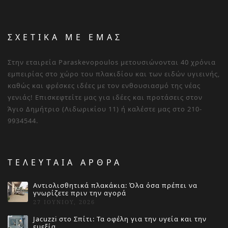
ΣΧΕΤΙΚΑ ΜΕ ΕΜΑΣ
Στην εταιρεία Paraskevopoulos μετουσιώνονται 40 χρόνια
εμπειρίας στο χώρο του πλακιδίου και των ειδών υγιεινής,
καθώς και φρέσκες ιδέες με τον ενθουσιασμό της νέας
γενιάς! Επισκεφτείτε μας για ιδέες και προτάσεις στον
Άγιο Δημήτριο (Λιδωρικίου 11) ή καλέστε μας στο 210-
9934544.
ΤΕΛΕΥΤΑΙΑ ΑΡΘΡΑ
Αντιολισθητικά πλακάκια: Όλα όσα πρέπει να
γνωρίζετε πριν την αγορά
27 ΙΟΥΝΊΟΥ, 2026
Jacuzzi στο Σπίτι: Τα οφέλη για την υγεία και την
ευεξία