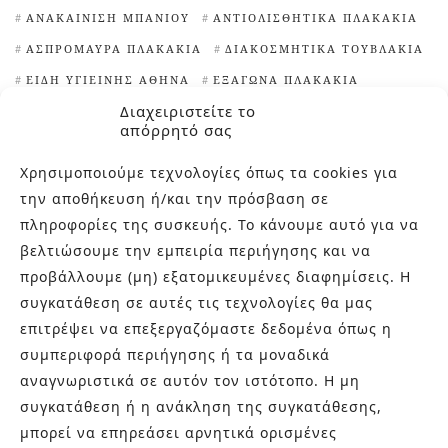
ΑΝΑΚΑΊΝΙΣΗ ΜΠΆΝΙΟΥ
ΑΝΤΙΟΛΙΣΘΗΤΙΚΆ ΠΛΑΚΆΚΙΑ
ΑΣΠΡΌΜΑΥΡΑ ΠΛΑΚΆΚΙΑ
ΔΙΑΚΟΣΜΗΤΙΚΆ ΤΟΥΒΛΆΚΙΑ
ΕΊΔΗ ΥΓΙΕΙΝΉΣ ΑΘΉΝΑ
ΕΞΆΓΩΝΑ ΠΛΑΚΆΚΙΑ
Διαχειριστείτε το
ΙΔΈΕΣ ΓΙΑ ΠΛΑΚΆΚΙΑ ΚΟΥΖΊΝΑΣ
απόρρητό σας
ΙΔΙΑΊΤΕΡΑ ΠΛΑΚΆΚΙΑ
Χρησιμοποιούμε τεχνολογίες όπως τα cookies για
ΙΔΙΑΊΤΕΡΑ ΠΛΑΚΆΚΙΑ ΚΟΥΖΊΝΑΣ
την αποθήκευση ή/και την πρόσβαση σε
ΙΔΙΑΊΤΕΡΕΣ ΨΗΦΊΔΕΣ ΠΙΣΊΝΑΣ
πληροφορίες της συσκευής. Το κάνουμε αυτό για να
ΚΑΘΑΡΙΣΤΙΚΌ ΑΛΆΤΩΝ
ΜΑΡΟΚΙΝΆ ΠΛΑΚΆΚΙΑ
βελτιώσουμε την εμπειρία περιήγησης και να
ΜΠΑΝΙΈΡΕΣ ΕΛΕΎΘΕΡΗΣ ΤΟΠΟΘΈΤΗΣΗΣ
ΝΙΠΤΉΡΕΣ
προβάλλουμε (μη) εξατομικευμένες διαφημίσεις. Η
ΝΙΠΤΉΡΕΣ ΜΠΆΝΙΟΥ
ΠΙΣΊΝΕΣ
συγκατάθεση σε αυτές τις τεχνολογίες θα μας
επιτρέψει να επεξεργαζόμαστε δεδομένα όπως η
ΠΛΑΚΆΚΙΑ TERRAZZO
ΠΛΑΚΆΚΙΑ ΑΠΟΜΊΜΗΣΗ ΞΎΛΟΥ
συμπεριφορά περιήγησης ή τα μοναδικά
ΠΛΑΚΆΚΙΑ ΓΙΑ ΕΠΈΝΔΥΣΗ ΤΟΊΧΩΝ
αναγνωριστικά σε αυτόν τον ιστότοπο. Η μη
ΠΛΑΚΆΚΙΑ ΕΞΩΤΕΡΙΚΟΎ ΧΏΡΟΥ
ΠΛΑΚΆΚΙΑ ΚΟΥΖΊΝΑΣ
συγκατάθεση ή η ανάκληση της συγκατάθεσης,
ΠΛΑΚΆΚΙΑ ΜΕ ΓΕΩΜΕΤΡΙΚΆ ΣΧΈΔΙΑ
μπορεί να επηρεάσει αρνητικά ορισμένες