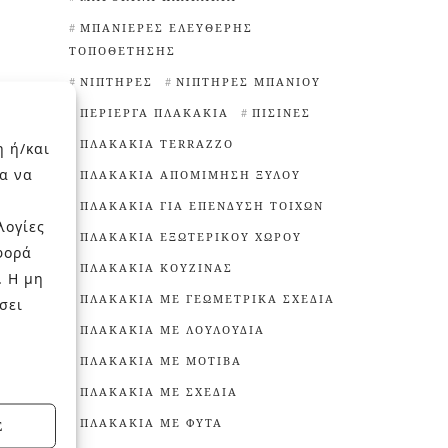
ΜΠΑΝΙΈΡΕΣ ΕΛΕΎΘΕΡΗΣ
ΤΟΠΟΘΈΤΗΣΗΣ
ΝΙΠΤΉΡΕΣ
ΝΙΠΤΉΡΕΣ ΜΠΆΝΙΟΥ
ΠΕΡΊΕΡΓΑ ΠΛΑΚΆΚΙΑ
ΠΙΣΊΝΕΣ
ΠΛΑΚΆΚΙΑ TERRAZZO
η ή/και
α να
ΠΛΑΚΆΚΙΑ ΑΠΟΜΊΜΗΣΗ ΞΎΛΟΥ
ΠΛΑΚΆΚΙΑ ΓΙΑ ΕΠΈΝΔΥΣΗ ΤΟΊΧΩΝ
λογίες
ΠΛΑΚΆΚΙΑ ΕΞΩΤΕΡΙΚΟΎ ΧΏΡΟΥ
φορά
ΠΛΑΚΆΚΙΑ ΚΟΥΖΊΝΑΣ
. Η μη
ΠΛΑΚΆΚΙΑ ΜΕ ΓΕΩΜΕΤΡΙΚΆ ΣΧΈΔΙΑ
σει
ΠΛΑΚΆΚΙΑ ΜΕ ΛΟΥΛΟΎΔΙΑ
ΠΛΑΚΆΚΙΑ ΜΕ ΜΟΤΊΒΑ
ΠΛΑΚΆΚΙΑ ΜΕ ΣΧΈΔΙΑ
ΠΛΑΚΆΚΙΑ ΜΕ ΦΥΤΆ
Σ