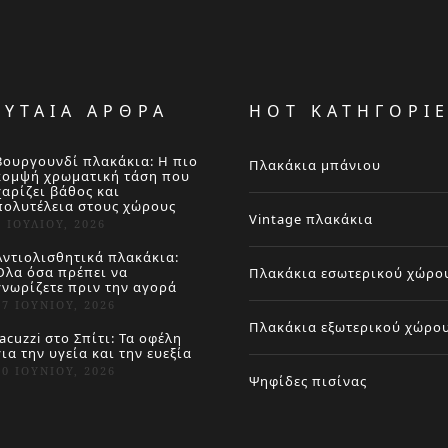
ΕΥΤΑΙΑ ΑΡΘΡΑ
HOT ΚΑΤΗΓΟΡΙ
Βουργουνδί πλακάκια: Η πιο
Πλακάκια μπάνιου
κομψή χρωματική τάση που
χαρίζει βάθος και
πολυτέλεια στους χώρους
Vintage πλακάκια
4 ΙΟΥΛΊΟΥ, 2026
Αντιολισθητικά πλακάκια:
Όλα όσα πρέπει να
Πλακάκια εσωτερικού χώρο
γνωρίζετε πριν την αγορά
27 ΙΟΥΝΊΟΥ, 2026
Πλακάκια εξωτερικού χώρο
Jacuzzi στο Σπίτι: Τα οφέλη
για την υγεία και την ευεξία
20 ΙΟΥΝΊΟΥ, 2026
Ψηφίδες πισίνας