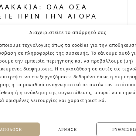
ΛΑΚΆΚΙΑ: ΌΛΑ ΌΣΑ
ΕΤΕ ΠΡΙΝ ΤΗΝ ΑΓΟΡΆ
Διαχειριστείτε το απόρρητό σας
α, οι εξωτερικοί χώροι έχουν την τιμητική
οποιούμε τεχνολογίες όπως τα cookies για την αποθήκευσ
 αυλές και τις βεράντες μέχρι τους κήπους και
όσβαση σε πληροφορίες της συσκευής. Το κάνουμε αυτό γι
 το κέντρο της καθημερινότητας και της
σουμε την εμπειρία περιήγησης και να προβάλλουμε (μη)
ιδίων για εξωτερικούς χώρους είναι
ικευμένες διαφημίσεις. Η συγκατάθεση σε αυτές τις τεχνο
ουργικότητα,…
 επιτρέψει να επεξεργαζόμαστε δεδομένα όπως η συμπερι
ησης ή τα μοναδικά αναγνωριστικά σε αυτόν τον ιστότοπο
άθεση ή η ανάκληση της συγκατάθεσης, μπορεί να επηρεά
κά ορισμένες λειτουργίες και χαρακτηριστικά.
ΑΠΟΔΟΧΉ
ΆΡΝΗΣΗ
ΡΥΘΜΊΣΕΙ