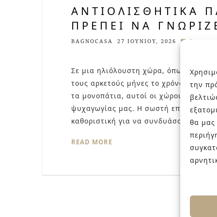
ΑΝΤΙΟΛΙΣΘΗΤΙΚΆ Π
ΠΡΈΠΕΙ ΝΑ ΓΝΩΡΊΖ
BAGNOCASA
27 ΙΟΥΝΊΟΥ, 2026
0
Σε μια ηλιόλουστη χώρα, όπως η Ελλάδ
Χρησιμ
τους αρκετούς μήνες το χρόνο. Από τις
την πρ
τα μονοπάτια, αυτοί οι χώροι γίνονται
βελτιώ
ψυχαγωγίας μας. Η σωστή επιλογή πλακ
εξατομ
καθοριστική για να συνδυάσουμε λειτ
θα μας
περιήγ
READ MORE
συγκατ
αρνητι