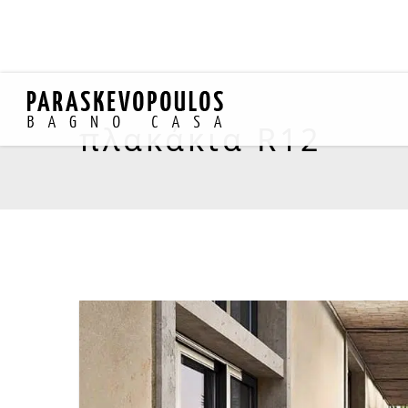
πλακάκια R12