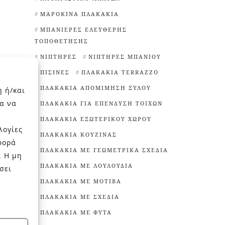
ΜΑΡΟΚΙΝΆ ΠΛΑΚΆΚΙΑ
ΜΠΑΝΙΈΡΕΣ ΕΛΕΎΘΕΡΗΣ
ΤΟΠΟΘΈΤΗΣΗΣ
ΝΙΠΤΉΡΕΣ
ΝΙΠΤΉΡΕΣ ΜΠΆΝΙΟΥ
ΠΙΣΊΝΕΣ
ΠΛΑΚΆΚΙΑ TERRAZZO
ΠΛΑΚΆΚΙΑ ΑΠΟΜΊΜΗΣΗ ΞΎΛΟΥ
η ή/και
α να
ΠΛΑΚΆΚΙΑ ΓΙΑ ΕΠΈΝΔΥΣΗ ΤΟΊΧΩΝ
ΠΛΑΚΆΚΙΑ ΕΞΩΤΕΡΙΚΟΎ ΧΏΡΟΥ
λογίες
ΠΛΑΚΆΚΙΑ ΚΟΥΖΊΝΑΣ
φορά
ΠΛΑΚΆΚΙΑ ΜΕ ΓΕΩΜΕΤΡΙΚΆ ΣΧΈΔΙΑ
. Η μη
ΠΛΑΚΆΚΙΑ ΜΕ ΛΟΥΛΟΎΔΙΑ
σει
ΠΛΑΚΆΚΙΑ ΜΕ ΜΟΤΊΒΑ
ΠΛΑΚΆΚΙΑ ΜΕ ΣΧΈΔΙΑ
ΠΛΑΚΆΚΙΑ ΜΕ ΦΥΤΆ