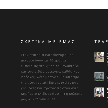
ΣΧΕΤΙΚΑ ΜΕ ΕΜΑΣ
ΤΕΛ
Στην εταιρεία Paraskevopoulos
μετουσιώνονται 40 χρόνια
εμπειρίας στο χώρο του πλακιδίου
και των ειδών υγιεινής, καθώς και
φρέσκες ιδέες με τον ενθουσιασμό
της νέας γενιάς! Επισκεφτείτε μας
για ιδέες και προτάσεις στον Άγιο
Δημήτριο (Λιδωρικίου 11) ή καλέστε
μας στο 210-9934544.