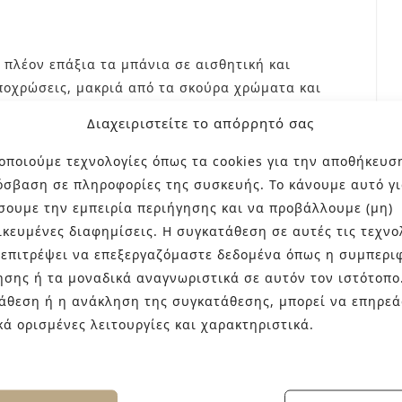
 πλέον επάξια τα μπάνια σε αισθητική και
αποχρώσεις, μακριά από τα σκούρα χρώματα και
αρίες σε μοντέρνα σχέδια και χρώματα και
Διαχειριστείτε το απόρρητό σας
υ έχουν ξεπεράσει κάθε φαντασία, γίνονται
ντας την επιθυμία…
οποιούμε τεχνολογίες όπως τα cookies για την αποθήκευσ
όσβαση σε πληροφορίες της συσκευής. Το κάνουμε αυτό γι
σουμε την εμπειρία περιήγησης και να προβάλλουμε (μη)
ικευμένες διαφημίσεις. Η συγκατάθεση σε αυτές τις τεχνο
 επιτρέψει να επεξεργαζόμαστε δεδομένα όπως η συμπερι
ησης ή τα μοναδικά αναγνωριστικά σε αυτόν τον ιστότοπο
άθεση ή η ανάκληση της συγκατάθεσης, μπορεί να επηρεά
κά ορισμένες λειτουργίες και χαρακτηριστικά.