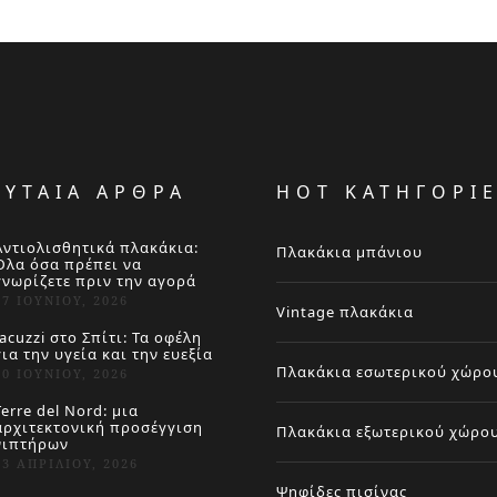
ΕΥΤΑΙΑ ΑΡΘΡΑ
HOT ΚΑΤΗΓΟΡΙ
Αντιολισθητικά πλακάκια:
Πλακάκια μπάνιου
Όλα όσα πρέπει να
γνωρίζετε πριν την αγορά
27 ΙΟΥΝΊΟΥ, 2026
Vintage πλακάκια
Jacuzzi στο Σπίτι: Τα οφέλη
για την υγεία και την ευεξία
Πλακάκια εσωτερικού χώρο
20 ΙΟΥΝΊΟΥ, 2026
Terre del Nord: μια
αρχιτεκτονική προσέγγιση
Πλακάκια εξωτερικού χώρο
νιπτήρων
23 ΑΠΡΙΛΊΟΥ, 2026
Ψηφίδες πισίνας