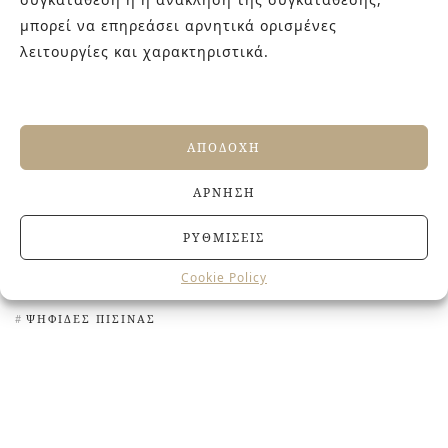
ΠΛΑΚΆΚΙΑ ΕΞΩΤΕΡΙΚΟΎ ΧΏΡΟΥ
ΠΛΑΚΆΚΙΑ ΚΟΥΖΊΝΑΣ
μπορεί να επηρεάσει αρνητικά ορισμένες
ΠΛΑΚΆΚΙΑ ΜΕ ΓΕΩΜΕΤΡΙΚΆ ΣΧΈΔΙΑ
λειτουργίες και χαρακτηριστικά.
ΠΛΑΚΆΚΙΑ ΜΕ ΛΟΥΛΟΎΔΙΑ
ΠΛΑΚΆΚΙΑ ΜΕ ΜΟΤΊΒΑ
ΠΛΑΚΆΚΙΑ ΜΕ ΣΧΈΔΙΑ
ΠΛΑΚΆΚΙΑ ΜΕ ΦΥΤΆ
ΠΛΑΚΆΚΙΑ ΜΩΣΑΪΚΟΎ
ΠΛΑΚΆΚΙΑ ΣΑΝ ΜΩΣΑΪΚΌ
ΑΠΟΔΟΧΉ
ΠΛΑΚΆΚΙΑ ΣΑΝ ΞΎΛΟ
ΠΡΆΣΙΝΑ ΠΛΑΚΆΚΙΑ
ΆΡΝΗΣΗ
ΠΡΩΤΌΤΥΠΑ ΠΛΑΚΆΚΙΑ
ΣΚΊΑΣΤΡΑ
ΦΛΟΡΆΛ ΠΛΑΚΆΚΙΑ
ΧΡΩΜΑΤΙΣΤΆ ΠΛΑΚΆΚΙΑ
ΡΥΘΜΊΣΕΙΣ
ΧΡΩΜΑΤΙΣΤΆ ΠΛΑΚΆΚΙΑ ΚΟΥΖΊΝΑΣ
Cookie Policy
ΧΡΩΜΑΤΙΣΤΟΊ ΝΙΠΤΉΡΕΣ
ΨΗΦΊΔΕΣ
ΨΗΦΊΔΕΣ ΠΙΣΊΝΑΣ