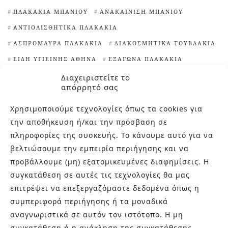
ΠΛΑΚΆΚΙΑ ΜΠΆΝΙΟΥ
ΑΝΑΚΑΊΝΙΣΗ ΜΠΆΝΙΟΥ
ΑΝΤΙΟΛΙΣΘΗΤΙΚΆ ΠΛΑΚΆΚΙΑ
ΑΣΠΡΌΜΑΥΡΑ ΠΛΑΚΆΚΙΑ
ΔΙΑΚΟΣΜΗΤΙΚΆ ΤΟΥΒΛΆΚΙΑ
ΕΊΔΗ ΥΓΙΕΙΝΉΣ ΑΘΉΝΑ
ΕΞΆΓΩΝΑ ΠΛΑΚΆΚΙΑ
ΙΔΈΕΣ ΓΙΑ ΠΛΑΚΆΚΙΑ ΚΟΥΖΊΝΑΣ
Διαχειριστείτε το
απόρρητό σας
ΙΔΙΑΊΤΕΡΑ ΠΛΑΚΆΚΙΑ
ΙΔΙΑΊΤΕΡΑ ΠΛΑΚΆΚΙΑ ΚΟΥΖΊΝΑΣ
Χρησιμοποιούμε τεχνολογίες όπως τα cookies για
την αποθήκευση ή/και την πρόσβαση σε
ΙΔΙΑΊΤΕΡΑ ΠΛΑΚΆΚΙΑ ΜΠΆΝΙΟΥ
πληροφορίες της συσκευής. Το κάνουμε αυτό για να
ΚΑΘΑΡΙΣΤΙΚΌ ΑΛΆΤΩΝ
ΚΛΏΣΤΡΑ
βελτιώσουμε την εμπειρία περιήγησης και να
ΜΑΡΟΚΙΝΆ ΠΛΑΚΆΚΙΑ
προβάλλουμε (μη) εξατομικευμένες διαφημίσεις. Η
ΜΠΑΝΙΈΡΕΣ ΕΛΕΎΘΕΡΗΣ ΤΟΠΟΘΈΤΗΣΗΣ
ΝΙΠΤΉΡΕΣ
συγκατάθεση σε αυτές τις τεχνολογίες θα μας
ΝΙΠΤΉΡΕΣ ΜΠΆΝΙΟΥ
ΠΕΡΊΕΡΓΑ ΠΛΑΚΆΚΙΑ
ΠΙΣΊΝΕΣ
επιτρέψει να επεξεργαζόμαστε δεδομένα όπως η
συμπεριφορά περιήγησης ή τα μοναδικά
ΠΛΑΚΆΚΙΑ TERRAZZO
ΠΛΑΚΆΚΙΑ ΑΠΟΜΊΜΗΣΗ ΞΎΛΟΥ
αναγνωριστικά σε αυτόν τον ιστότοπο. Η μη
ΠΛΑΚΆΚΙΑ ΓΙΑ ΕΠΈΝΔΥΣΗ ΤΟΊΧΩΝ
συγκατάθεση ή η ανάκληση της συγκατάθεσης,