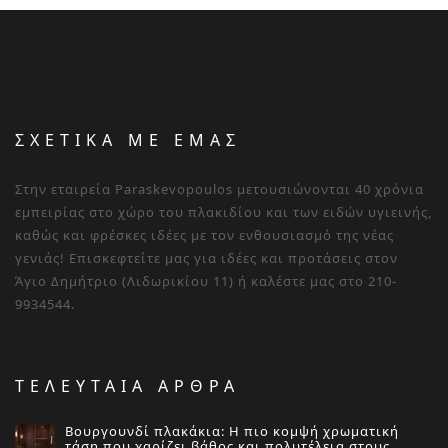
ΣΧΕΤΙΚΑ ΜΕ ΕΜΑΣ
Στην εταιρεία Paraskevopoulos μετουσιώνονται 40 χρόνια
εμπειρίας στο χώρο του πλακιδίου και των ειδών υγιεινής,
καθώς και φρέσκες ιδέες με τον ενθουσιασμό της νέας
γενιάς! Επισκεφτείτε μας για ιδέες και προτάσεις στον
Άγιο Δημήτριο (Λιδωρικίου 11) ή καλέστε μας στο 210-
9934544.
ΤΕΛΕΥΤΑΙΑ ΑΡΘΡΑ
Βουργουνδί πλακάκια: Η πιο κομψή χρωματική
τάση που χαρίζει βάθος και πολυτέλεια στους