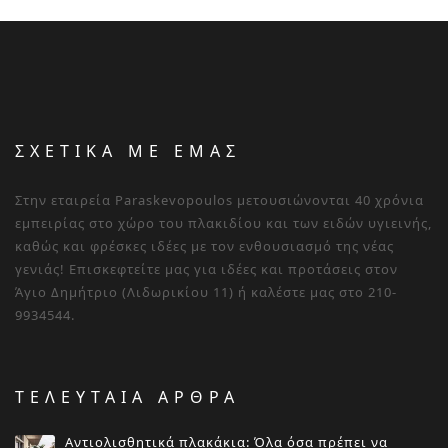
ΣΧΕΤΙΚΑ ΜΕ ΕΜΑΣ
Στην εταιρεία Paraskevopoulos μετουσιώνονται 40 χρόνια
εμπειρίας στο χώρο του πλακιδίου και των ειδών υγιεινής,
καθώς και φρέσκες ιδέες με τον ενθουσιασμό της νέας
γενιάς! Επισκεφτείτε μας για ιδέες και προτάσεις στον
Άγιο Δημήτριο (Λιδωρικίου 11) ή καλέστε μας στο 210-
9934544.
ΤΕΛΕΥΤΑΙΑ ΑΡΘΡΑ
Αντιολισθητικά πλακάκια: Όλα όσα πρέπει να