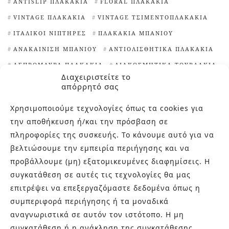
ANTISLIP ΠΛΑΚΆΚΙΑ
FLORAL ΠΛΑΚΆΚΙΑ
VINTAGE ΠΛΑΚΆΚΙΑ
VINTAGE ΤΣΙΜΕΝΤΟΠΛΑΚΆΚΙΑ
ΙΤΑΛΙΚΟΊ ΝΙΠΤΉΡΕΣ
ΠΛΑΚΆΚΙΑ ΜΠΆΝΙΟΥ
ΑΝΑΚΑΊΝΙΣΗ ΜΠΆΝΙΟΥ
ΑΝΤΙΟΛΙΣΘΗΤΙΚΆ ΠΛΑΚΆΚΙΑ
ΑΣΠΡΌΜΑΥΡΑ ΠΛΑΚΆΚΙΑ
ΔΙΑΚΟΣΜΗΤΙΚΆ ΤΟΥΒΛΆΚΙΑ
Διαχειριστείτε το
ΕΊΔΗ ΥΓΙΕΙΝΉΣ ΑΘΉΝΑ
ΕΞΆΓΩΝΑ ΠΛΑΚΆΚΙΑ
απόρρητό σας
ΙΔΈΕΣ ΓΙΑ ΠΛΑΚΆΚΙΑ ΚΟΥΖΊΝΑΣ
Χρησιμοποιούμε τεχνολογίες όπως τα cookies για
ΙΔΙΑΊΤΕΡΑ ΠΛΑΚΆΚΙΑ
την αποθήκευση ή/και την πρόσβαση σε
ΙΔΙΑΊΤΕΡΑ ΠΛΑΚΆΚΙΑ ΚΟΥΖΊΝΑΣ
πληροφορίες της συσκευής. Το κάνουμε αυτό για να
ΙΔΙΑΊΤΕΡΕΣ ΨΗΦΊΔΕΣ ΠΙΣΊΝΑΣ
βελτιώσουμε την εμπειρία περιήγησης και να
ΚΑΘΑΡΙΣΤΙΚΌ ΑΛΆΤΩΝ
ΜΑΡΟΚΙΝΆ ΠΛΑΚΆΚΙΑ
προβάλλουμε (μη) εξατομικευμένες διαφημίσεις. Η
συγκατάθεση σε αυτές τις τεχνολογίες θα μας
ΜΠΑΝΙΈΡΕΣ ΕΛΕΎΘΕΡΗΣ ΤΟΠΟΘΈΤΗΣΗΣ
ΝΙΠΤΉΡΕΣ
επιτρέψει να επεξεργαζόμαστε δεδομένα όπως η
ΝΙΠΤΉΡΕΣ ΜΠΆΝΙΟΥ
ΠΙΣΊΝΕΣ
συμπεριφορά περιήγησης ή τα μοναδικά
ΠΛΑΚΆΚΙΑ TERRAZZO
ΠΛΑΚΆΚΙΑ ΑΠΟΜΊΜΗΣΗ ΞΎΛΟΥ
αναγνωριστικά σε αυτόν τον ιστότοπο. Η μη
ΠΛΑΚΆΚΙΑ ΓΙΑ ΕΠΈΝΔΥΣΗ ΤΟΊΧΩΝ
συγκατάθεση ή η ανάκληση της συγκατάθεσης,