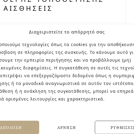
 ΑΙΣΘΉΣΕΙΣ
Διαχειριστείτε το απόρρητό σας
νο η παρουσία μιας μπανιέρας ελεύθερης
 δημιουργεί αμέσως μια αίσθηση γαλήνης και
οποιούμε τεχνολογίες όπως τα cookies για την αποθήκευσ
αν να έχουμε μόλις απολαύσει κάποιο spa ή
όσβαση σε πληροφορίες της συσκευής. Το κάνουμε αυτό γι
έτησης προσθέτει στο χώρο πόντους
σουμε την εμπειρία περιήγησης και να προβάλλουμε (μη)
ει ευχαρίστηση στην καθημερινή μας ζωή.…
ικευμένες διαφημίσεις. Η συγκατάθεση σε αυτές τις τεχνο
 επιτρέψει να επεξεργαζόμαστε δεδομένα όπως η συμπερι
ησης ή τα μοναδικά αναγνωριστικά σε αυτόν τον ιστότοπο
άθεση ή η ανάκληση της συγκατάθεσης, μπορεί να επηρεά
κά ορισμένες λειτουργίες και χαρακτηριστικά.
ΑΠΟΔΟΧΉ
ΆΡΝΗΣΗ
ΡΥΘΜΊΣΕΙ