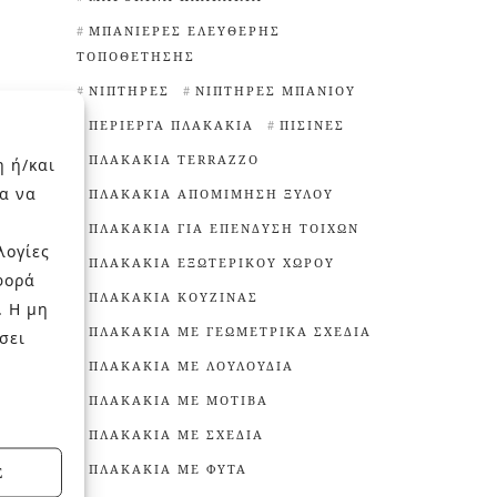
ΜΠΑΝΙΈΡΕΣ ΕΛΕΎΘΕΡΗΣ
ΤΟΠΟΘΈΤΗΣΗΣ
ΝΙΠΤΉΡΕΣ
ΝΙΠΤΉΡΕΣ ΜΠΆΝΙΟΥ
ΠΕΡΊΕΡΓΑ ΠΛΑΚΆΚΙΑ
ΠΙΣΊΝΕΣ
ΠΛΑΚΆΚΙΑ TERRAZZO
η ή/και
α να
ΠΛΑΚΆΚΙΑ ΑΠΟΜΊΜΗΣΗ ΞΎΛΟΥ
ΠΛΑΚΆΚΙΑ ΓΙΑ ΕΠΈΝΔΥΣΗ ΤΟΊΧΩΝ
λογίες
ΠΛΑΚΆΚΙΑ ΕΞΩΤΕΡΙΚΟΎ ΧΏΡΟΥ
φορά
ΠΛΑΚΆΚΙΑ ΚΟΥΖΊΝΑΣ
. Η μη
ΠΛΑΚΆΚΙΑ ΜΕ ΓΕΩΜΕΤΡΙΚΆ ΣΧΈΔΙΑ
σει
ΠΛΑΚΆΚΙΑ ΜΕ ΛΟΥΛΟΎΔΙΑ
ΠΛΑΚΆΚΙΑ ΜΕ ΜΟΤΊΒΑ
ΠΛΑΚΆΚΙΑ ΜΕ ΣΧΈΔΙΑ
ΠΛΑΚΆΚΙΑ ΜΕ ΦΥΤΆ
Σ