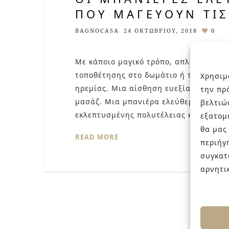
ΠΟΥ ΜΑΓΕΎΟΥΝ ΤΙΣ
BAGNOCASA
24 ΟΚΤΩΒΡΊΟΥ, 2018
0
Με κάποιο μαγικό τρόπο, απλώς και μό
τοποθέτησης στο δωμάτιο ή το μπάνιο
Χρησιμ
ηρεμίας. Μια αίσθηση ευεξίας χωρίς κ
την πρ
μασάζ. Μια μπανιέρα ελεύθερης τοποθ
βελτιώ
εκλεπτυσμένης πολυτέλειας και χαρίζ
εξατομ
θα μας
READ MORE
περιήγ
συγκατ
αρνητι