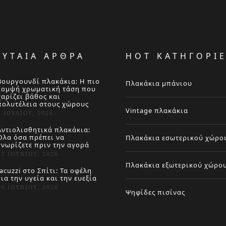
ΕΥΤΑΙΑ ΑΡΘΡΑ
HOT ΚΑΤΗΓΟΡΙ
Βουργουνδί πλακάκια: Η πιο
Πλακάκια μπάνιου
κομψή χρωματική τάση που
χαρίζει βάθος και
πολυτέλεια στους χώρους
Vintage πλακάκια
4 ΙΟΥΛΊΟΥ, 2026
Αντιολισθητικά πλακάκια:
Όλα όσα πρέπει να
Πλακάκια εσωτερικού χώρο
γνωρίζετε πριν την αγορά
27 ΙΟΥΝΊΟΥ, 2026
Πλακάκια εξωτερικού χώρο
Jacuzzi στο Σπίτι: Τα οφέλη
για την υγεία και την ευεξία
20 ΙΟΥΝΊΟΥ, 2026
Ψηφίδες πισίνας