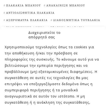
ΠΛΑΚΆΚΙΑ ΜΠΆΝΙΟΥ
ΑΝΑΚΑΊΝΙΣΗ ΜΠΆΝΙΟΥ
ΑΝΤΙΟΛΙΣΘΗΤΙΚΆ ΠΛΑΚΆΚΙΑ
ΑΣΠΡΌΜΑΥΡΑ ΠΛΑΚΆΚΙΑ
ΔΙΑΚΟΣΜΗΤΙΚΆ ΤΟΥΒΛΆΚΙΑ
ΕΊΔΗ ΥΓΙΕΙΝΉΣ ΑΘΉΝΑ
ΕΞΆΓΩΝΑ ΠΛΑΚΆΚΙΑ
Διαχειριστείτε το
ΙΔΈΕΣ ΓΙΑ ΠΛΑΚΆΚΙΑ ΚΟΥΖΊΝΑΣ
απόρρητό σας
ΙΔΙΑΊΤΕΡΑ ΠΛΑΚΆΚΙΑ
Χρησιμοποιούμε τεχνολογίες όπως τα cookies για
ΙΔΙΑΊΤΕΡΑ ΠΛΑΚΆΚΙΑ ΚΟΥΖΊΝΑΣ
την αποθήκευση ή/και την πρόσβαση σε
ΙΔΙΑΊΤΕΡΕΣ ΨΗΦΊΔΕΣ ΠΙΣΊΝΑΣ
πληροφορίες της συσκευής. Το κάνουμε αυτό για να
ΚΑΘΑΡΙΣΤΙΚΌ ΑΛΆΤΩΝ
ΚΛΏΣΤΡΑ
βελτιώσουμε την εμπειρία περιήγησης και να
προβάλλουμε (μη) εξατομικευμένες διαφημίσεις. Η
ΜΑΡΟΚΙΝΆ ΠΛΑΚΆΚΙΑ
συγκατάθεση σε αυτές τις τεχνολογίες θα μας
ΜΠΑΝΙΈΡΕΣ ΕΛΕΎΘΕΡΗΣ ΤΟΠΟΘΈΤΗΣΗΣ
ΝΙΠΤΉΡΕΣ
επιτρέψει να επεξεργαζόμαστε δεδομένα όπως η
ΝΙΠΤΉΡΕΣ ΜΠΆΝΙΟΥ
ΠΕΡΊΕΡΓΑ ΠΛΑΚΆΚΙΑ
ΠΙΣΊΝΕΣ
συμπεριφορά περιήγησης ή τα μοναδικά
ΠΛΑΚΆΚΙΑ TERRAZZO
ΠΛΑΚΆΚΙΑ ΑΠΟΜΊΜΗΣΗ ΞΎΛΟΥ
αναγνωριστικά σε αυτόν τον ιστότοπο. Η μη
ΠΛΑΚΆΚΙΑ ΓΙΑ ΕΠΈΝΔΥΣΗ ΤΟΊΧΩΝ
συγκατάθεση ή η ανάκληση της συγκατάθεσης,