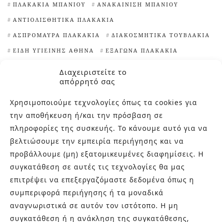
ΠΛΑΚΆΚΙΑ ΜΠΆΝΙΟΥ
ΑΝΑΚΑΊΝΙΣΗ ΜΠΆΝΙΟΥ
ΑΝΤΙΟΛΙΣΘΗΤΙΚΆ ΠΛΑΚΆΚΙΑ
ΑΣΠΡΌΜΑΥΡΑ ΠΛΑΚΆΚΙΑ
ΔΙΑΚΟΣΜΗΤΙΚΆ ΤΟΥΒΛΆΚΙΑ
ΕΊΔΗ ΥΓΙΕΙΝΉΣ ΑΘΉΝΑ
ΕΞΆΓΩΝΑ ΠΛΑΚΆΚΙΑ
ΙΔΈΕΣ ΓΙΑ ΠΛΑΚΆΚΙΑ ΚΟΥΖΊΝΑΣ
Διαχειριστείτε το
απόρρητό σας
ΙΔΙΑΊΤΕΡΑ ΠΛΑΚΆΚΙΑ
ΙΔΙΑΊΤΕΡΑ ΠΛΑΚΆΚΙΑ ΚΟΥΖΊΝΑΣ
Χρησιμοποιούμε τεχνολογίες όπως τα cookies για
ΙΔΙΑΊΤΕΡΑ ΠΛΑΚΆΚΙΑ ΜΠΆΝΙΟΥ
την αποθήκευση ή/και την πρόσβαση σε
πληροφορίες της συσκευής. Το κάνουμε αυτό για να
ΚΑΘΑΡΙΣΤΙΚΌ ΑΛΆΤΩΝ
ΚΛΏΣΤΡΑ
βελτιώσουμε την εμπειρία περιήγησης και να
ΜΑΡΟΚΙΝΆ ΠΛΑΚΆΚΙΑ
προβάλλουμε (μη) εξατομικευμένες διαφημίσεις. Η
ΜΠΑΝΙΈΡΕΣ ΕΛΕΎΘΕΡΗΣ ΤΟΠΟΘΈΤΗΣΗΣ
ΝΙΠΤΉΡΕΣ
συγκατάθεση σε αυτές τις τεχνολογίες θα μας
ΝΙΠΤΉΡΕΣ ΜΠΆΝΙΟΥ
ΠΕΡΊΕΡΓΑ ΠΛΑΚΆΚΙΑ
ΠΙΣΊΝΕΣ
επιτρέψει να επεξεργαζόμαστε δεδομένα όπως η
ΠΛΑΚΆΚΙΑ TERRAZZO
ΠΛΑΚΆΚΙΑ ΑΠΟΜΊΜΗΣΗ ΞΎΛΟΥ
συμπεριφορά περιήγησης ή τα μοναδικά
ΠΛΑΚΆΚΙΑ ΓΙΑ ΕΠΈΝΔΥΣΗ ΤΟΊΧΩΝ
αναγνωριστικά σε αυτόν τον ιστότοπο. Η μη
συγκατάθεση ή η ανάκληση της συγκατάθεσης,
ΠΛΑΚΆΚΙΑ ΕΞΩΤΕΡΙΚΟΎ ΧΏΡΟΥ
ΠΛΑΚΆΚΙΑ ΚΟΥΖΊΝΑΣ