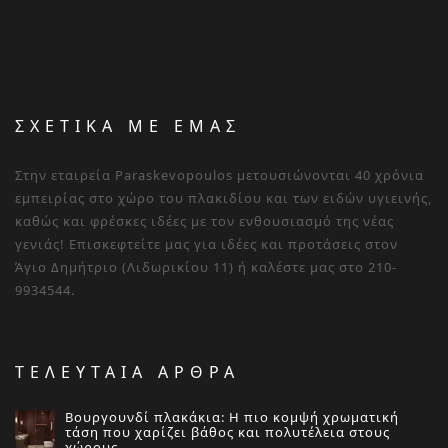
ΣΧΕΤΙΚΑ ΜΕ ΕΜΑΣ
Στην εταιρεία Paraskevopoulos μετουσιώνονται 40 χρόνια
εμπειρίας στο χώρο του πλακιδίου και των ειδών υγιεινής,
καθώς και φρέσκες ιδέες με τον ενθουσιασμό της νέας
γενιάς! Επισκεφτείτε μας για ιδέες και προτάσεις στον
Άγιο Δημήτριο (Λιδωρικίου 11) ή καλέστε μας στο 210-
9934544.
ΤΕΛΕΥΤΑΙΑ ΑΡΘΡΑ
Βουργουνδί πλακάκια: Η πιο κομψή χρωματική
τάση που χαρίζει βάθος και πολυτέλεια στους
χώρους