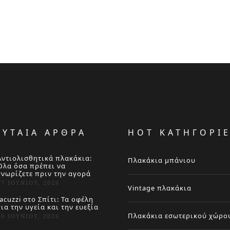
ΕΥΤΑΙΑ ΑΡΘΡΑ
HOT ΚΑΤΗΓΟΡΙ
Αντιολισθητικά πλακάκια:
Πλακάκια μπάνιου
Όλα όσα πρέπει να
γνωρίζετε πριν την αγορά
27 ΙΟΥΝΊΟΥ, 2026
Vintage πλακάκια
Jacuzzi στο Σπίτι: Τα οφέλη
για την υγεία και την ευεξία
Πλακάκια εσωτερικού χώρο
20 ΙΟΥΝΊΟΥ, 2026