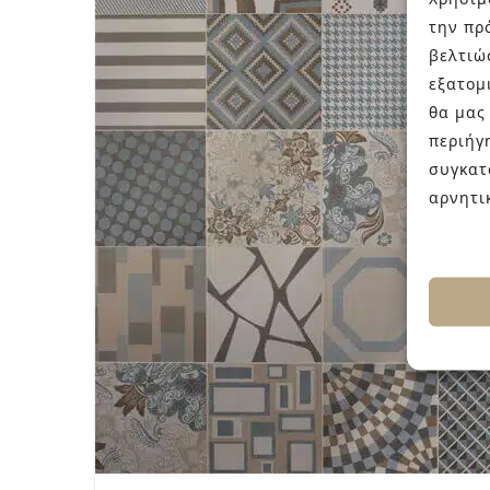
την πρ
βελτιώ
εξατομ
θα μας
περιήγ
συγκατ
αρνητι