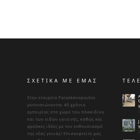
ΣΧΕΤΙΚΑ ΜΕ ΕΜΑΣ
ΤΕΛ
Στην εταιρεία Paraskevopoulos
μετουσιώνονται 40 χρόνια
εμπειρίας στο χώρο του πλακιδίου
και των ειδών υγιεινής, καθώς και
φρέσκες ιδέες με τον ενθουσιασμό
της νέας γενιάς! Επισκεφτείτε μας