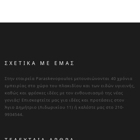
ΣΧΕΤΙΚΑ ΜΕ ΕΜΑΣ
Στην εταιρεία Paraskevopoulos μετουσιώνονται 40 χρόνια
εμπειρίας στο χώρο του πλακιδίου και των ειδών υγιεινής,
καθώς και φρέσκες ιδέες με τον ενθουσιασμό της νέας
γενιάς! Επισκεφτείτε μας για ιδέες και προτάσεις στον
Άγιο Δημήτριο (Λιδωρικίου 11) ή καλέστε μας στο 210-
9934544.