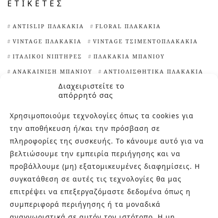
ΕΤΙΚΈΤΕΣ
ANTISLIP ΠΛΑΚΆΚΙΑ
FLORAL ΠΛΑΚΆΚΙΑ
VINTAGE ΠΛΑΚΆΚΙΑ
VINTAGE ΤΣΙΜΕΝΤΟΠΛΑΚΆΚΙΑ
ΙΤΑΛΙΚΟΊ ΝΙΠΤΉΡΕΣ
ΠΛΑΚΆΚΙΑ ΜΠΆΝΙΟΥ
ΑΝΑΚΑΊΝΙΣΗ ΜΠΆΝΙΟΥ
ΑΝΤΙΟΛΙΣΘΗΤΙΚΆ ΠΛΑΚΆΚΙΑ
Διαχειριστείτε το
ΑΣΠΡΌΜΑΥΡΑ ΠΛΑΚΆΚΙΑ
ΔΙΑΚΟΣΜΗΤΙΚΆ ΤΟΥΒΛΆΚΙΑ
απόρρητό σας
ΕΊΔΗ ΥΓΙΕΙΝΉΣ ΑΘΉΝΑ
ΕΞΆΓΩΝΑ ΠΛΑΚΆΚΙΑ
Χρησιμοποιούμε τεχνολογίες όπως τα cookies για
ΙΔΈΕΣ ΓΙΑ ΠΛΑΚΆΚΙΑ ΚΟΥΖΊΝΑΣ
την αποθήκευση ή/και την πρόσβαση σε
ΙΔΙΑΊΤΕΡΑ ΠΛΑΚΆΚΙΑ
πληροφορίες της συσκευής. Το κάνουμε αυτό για να
ΙΔΙΑΊΤΕΡΑ ΠΛΑΚΆΚΙΑ ΚΟΥΖΊΝΑΣ
βελτιώσουμε την εμπειρία περιήγησης και να
ΙΔΙΑΊΤΕΡΕΣ ΨΗΦΊΔΕΣ ΠΙΣΊΝΑΣ
προβάλλουμε (μη) εξατομικευμένες διαφημίσεις. Η
ΚΑΘΑΡΙΣΤΙΚΌ ΑΛΆΤΩΝ
ΜΑΡΟΚΙΝΆ ΠΛΑΚΆΚΙΑ
συγκατάθεση σε αυτές τις τεχνολογίες θα μας
επιτρέψει να επεξεργαζόμαστε δεδομένα όπως η
ΜΠΑΝΙΈΡΕΣ ΕΛΕΎΘΕΡΗΣ ΤΟΠΟΘΈΤΗΣΗΣ
ΝΙΠΤΉΡΕΣ
συμπεριφορά περιήγησης ή τα μοναδικά
ΝΙΠΤΉΡΕΣ ΜΠΆΝΙΟΥ
ΠΙΣΊΝΕΣ
αναγνωριστικά σε αυτόν τον ιστότοπο. Η μη