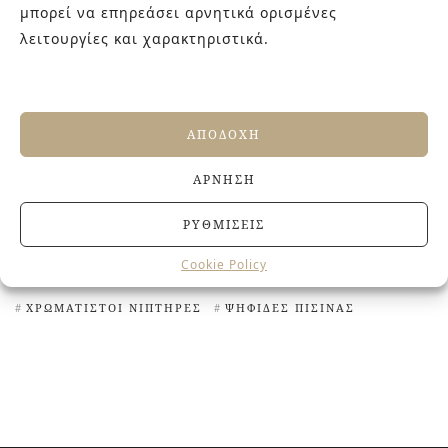
μπορεί να επηρεάσει αρνητικά ορισμένες
ΠΛΑΚΆΚΙΑ ΜΕ ΓΕΩΜΕΤΡΙΚΆ ΣΧΈΔΙΑ
λειτουργίες και χαρακτηριστικά.
ΠΛΑΚΆΚΙΑ ΜΕ ΛΟΥΛΟΎΔΙΑ
ΠΛΑΚΆΚΙΑ ΜΕ ΜΟΤΊΒΑ
ΠΛΑΚΆΚΙΑ ΜΕ ΣΧΈΔΙΑ
ΠΛΑΚΆΚΙΑ ΜΕ ΦΥΤΆ
ΠΛΑΚΆΚΙΑ ΣΑΝ ΜΩΣΑΪΚΌ
ΠΛΑΚΆΚΙΑ ΣΑΝ ΠΈΤΡΑ
ΑΠΟΔΟΧΉ
ΠΛΑΚΆΚΙΑ ΣΕ ΑΠΟΜΊΜΗΣΗ ΞΎΛΟΥ
ΆΡΝΗΣΗ
ΠΛΑΚΆΚΙΑ ΣΚΑΚΙΈΡΑ
ΠΡΆΣΙΝΑ ΠΛΑΚΆΚΙΑ
ΠΡΩΤΌΤΥΠΑ ΠΛΑΚΆΚΙΑ
ΤΟΥΒΛΆΚΙΑ
ΡΥΘΜΊΣΕΙΣ
ΦΛΟΡΆΛ ΠΛΑΚΆΚΙΑ
ΧΕΙΡΟΠΟΊΗΤΑ ΠΛΑΚΆΚΙΑ
Cookie Policy
ΧΡΩΜΑΤΙΣΤΆ ΠΛΑΚΆΚΙΑ
ΧΡΩΜΑΤΙΣΤΈΣ ΜΠΑΝΙΈΡΕΣ
ΧΡΩΜΑΤΙΣΤΟΊ ΝΙΠΤΉΡΕΣ
ΨΗΦΊΔΕΣ ΠΙΣΊΝΑΣ