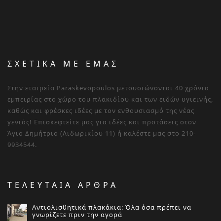
ΣΧΕΤΙΚΑ ΜΕ ΕΜΑΣ
Στην εταιρεία Paraskevopoulos μετουσιώνονται 40 χρόνια
εμπειρίας στο χώρο του πλακιδίου και των ειδών υγιεινής,
καθώς και φρέσκες ιδέες με τον ενθουσιασμό της νέας
γενιάς! Επισκεφτείτε μας για ιδέες και προτάσεις στον
Άγιο Δημήτριο (Λιδωρικίου 11) ή καλέστε μας στο 210-
9934544.
ΤΕΛΕΥΤΑΙΑ ΑΡΘΡΑ
Αντιολισθητικά πλακάκια: Όλα όσα πρέπει να
γνωρίζετε πριν την αγορά