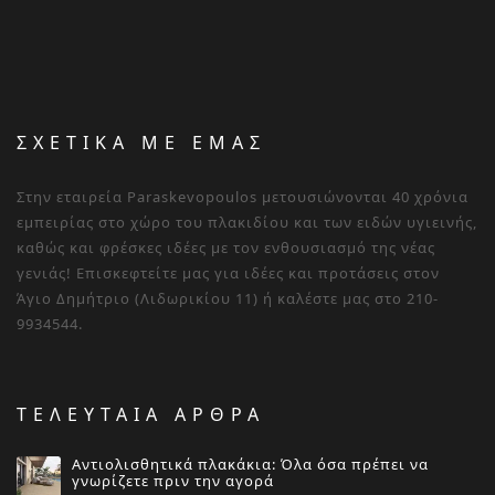
ΣΧΕΤΙΚΑ ΜΕ ΕΜΑΣ
Στην εταιρεία Paraskevopoulos μετουσιώνονται 40 χρόνια
εμπειρίας στο χώρο του πλακιδίου και των ειδών υγιεινής,
καθώς και φρέσκες ιδέες με τον ενθουσιασμό της νέας
γενιάς! Επισκεφτείτε μας για ιδέες και προτάσεις στον
Άγιο Δημήτριο (Λιδωρικίου 11) ή καλέστε μας στο 210-
9934544.
ΤΕΛΕΥΤΑΙΑ ΑΡΘΡΑ
Αντιολισθητικά πλακάκια: Όλα όσα πρέπει να
γνωρίζετε πριν την αγορά