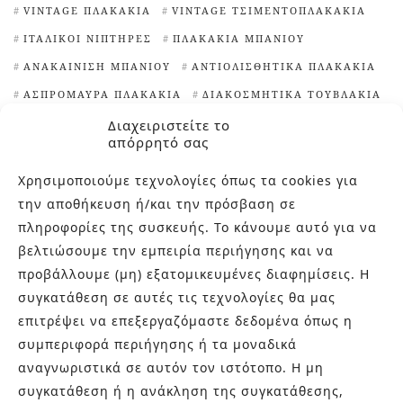
VINTAGE ΠΛΑΚΆΚΙΑ
VINTAGE ΤΣΙΜΕΝΤΟΠΛΑΚΆΚΙΑ
ΙΤΑΛΙΚΟΊ ΝΙΠΤΉΡΕΣ
ΠΛΑΚΆΚΙΑ ΜΠΆΝΙΟΥ
ΑΝΑΚΑΊΝΙΣΗ ΜΠΆΝΙΟΥ
ΑΝΤΙΟΛΙΣΘΗΤΙΚΆ ΠΛΑΚΆΚΙΑ
ΑΣΠΡΌΜΑΥΡΑ ΠΛΑΚΆΚΙΑ
ΔΙΑΚΟΣΜΗΤΙΚΆ ΤΟΥΒΛΆΚΙΑ
ΕΊΔΗ ΥΓΙΕΙΝΉΣ ΑΘΉΝΑ
ΕΞΆΓΩΝΑ ΠΛΑΚΆΚΙΑ
Διαχειριστείτε το
απόρρητό σας
ΙΔΈΕΣ ΓΙΑ ΠΛΑΚΆΚΙΑ ΚΟΥΖΊΝΑΣ
ΙΔΙΑΊΤΕΡΑ ΠΛΑΚΆΚΙΑ
Χρησιμοποιούμε τεχνολογίες όπως τα cookies για
την αποθήκευση ή/και την πρόσβαση σε
ΙΔΙΑΊΤΕΡΑ ΠΛΑΚΆΚΙΑ ΚΟΥΖΊΝΑΣ
πληροφορίες της συσκευής. Το κάνουμε αυτό για να
ΙΔΙΑΊΤΕΡΕΣ ΨΗΦΊΔΕΣ ΠΙΣΊΝΑΣ
βελτιώσουμε την εμπειρία περιήγησης και να
ΚΑΘΑΡΙΣΤΙΚΌ ΑΛΆΤΩΝ
ΜΑΡΟΚΙΝΆ ΠΛΑΚΆΚΙΑ
προβάλλουμε (μη) εξατομικευμένες διαφημίσεις. Η
ΜΠΑΝΙΈΡΕΣ ΕΛΕΎΘΕΡΗΣ ΤΟΠΟΘΈΤΗΣΗΣ
ΝΙΠΤΉΡΕΣ
συγκατάθεση σε αυτές τις τεχνολογίες θα μας
ΝΙΠΤΉΡΕΣ ΜΠΆΝΙΟΥ
ΠΙΣΊΝΕΣ
επιτρέψει να επεξεργαζόμαστε δεδομένα όπως η
συμπεριφορά περιήγησης ή τα μοναδικά
ΠΛΑΚΆΚΙΑ TERRAZZO
ΠΛΑΚΆΚΙΑ ΑΠΟΜΊΜΗΣΗ ΞΎΛΟΥ
αναγνωριστικά σε αυτόν τον ιστότοπο. Η μη
ΠΛΑΚΆΚΙΑ ΓΙΑ ΕΠΈΝΔΥΣΗ ΤΟΊΧΩΝ
συγκατάθεση ή η ανάκληση της συγκατάθεσης,
ΠΛΑΚΆΚΙΑ ΕΞΩΤΕΡΙΚΟΎ ΧΏΡΟΥ
ΠΛΑΚΆΚΙΑ ΚΟΥΖΊΝΑΣ