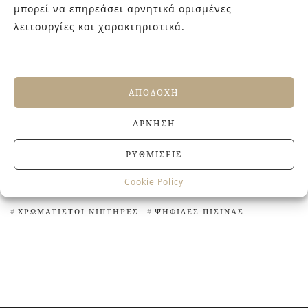
μπορεί να επηρεάσει αρνητικά ορισμένες
ΠΛΑΚΆΚΙΑ ΜΕ ΓΕΩΜΕΤΡΙΚΆ ΣΧΈΔΙΑ
λειτουργίες και χαρακτηριστικά.
ΠΛΑΚΆΚΙΑ ΜΕ ΛΟΥΛΟΎΔΙΑ
ΠΛΑΚΆΚΙΑ ΜΕ ΜΟΤΊΒΑ
ΠΛΑΚΆΚΙΑ ΜΕ ΣΧΈΔΙΑ
ΠΛΑΚΆΚΙΑ ΜΕ ΦΥΤΆ
ΠΛΑΚΆΚΙΑ ΣΑΝ ΜΩΣΑΪΚΌ
ΠΛΑΚΆΚΙΑ ΣΑΝ ΠΈΤΡΑ
ΑΠΟΔΟΧΉ
ΠΛΑΚΆΚΙΑ ΣΕ ΑΠΟΜΊΜΗΣΗ ΞΎΛΟΥ
ΆΡΝΗΣΗ
ΠΛΑΚΆΚΙΑ ΣΚΑΚΙΈΡΑ
ΠΡΆΣΙΝΑ ΠΛΑΚΆΚΙΑ
ΠΡΩΤΌΤΥΠΑ ΠΛΑΚΆΚΙΑ
ΤΟΥΒΛΆΚΙΑ
ΡΥΘΜΊΣΕΙΣ
ΦΛΟΡΆΛ ΠΛΑΚΆΚΙΑ
ΧΕΙΡΟΠΟΊΗΤΑ ΠΛΑΚΆΚΙΑ
Cookie Policy
ΧΡΩΜΑΤΙΣΤΆ ΠΛΑΚΆΚΙΑ
ΧΡΩΜΑΤΙΣΤΈΣ ΜΠΑΝΙΈΡΕΣ
ΧΡΩΜΑΤΙΣΤΟΊ ΝΙΠΤΉΡΕΣ
ΨΗΦΊΔΕΣ ΠΙΣΊΝΑΣ