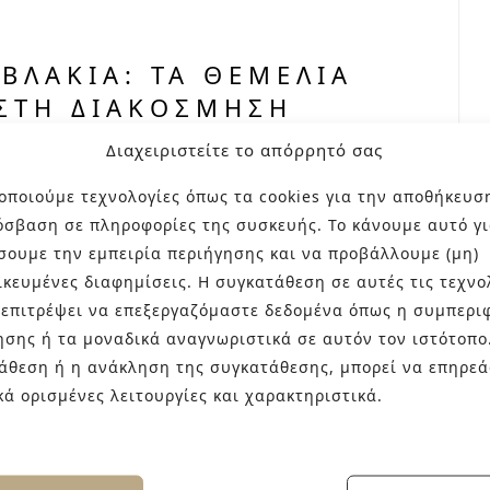
ΒΛΆΚΙΑ: ΤΑ ΘΕΜΈΛΙΑ
 ΣΤΗ ΔΙΑΚΌΣΜΗΣΗ
Διαχειριστείτε το απόρρητό σας
οποιούμε τεχνολογίες όπως τα cookies για την αποθήκευσ
γιατί όλες οι industrial φωτογραφίες με
όσβαση σε πληροφορίες της συσκευής. Το κάνουμε αυτό γι
νται από κάποιο νεοϋορκέζικο loft, μια
σουμε την εμπειρία περιήγησης και να προβάλλουμε (μη)
 κάποιου λονδρέζικου σαλονιού πίσω από μια
ικευμένες διαφημίσεις. Η συγκατάθεση σε αυτές τις τεχνο
ηση, ίσως, βρίσκεται στο γεγονός πως τα
 επιτρέψει να επεξεργαζόμαστε δεδομένα όπως η συμπερι
ιπλέον μόνωση σε χώρες με…
ησης ή τα μοναδικά αναγνωριστικά σε αυτόν τον ιστότοπο
άθεση ή η ανάκληση της συγκατάθεσης, μπορεί να επηρεά
κά ορισμένες λειτουργίες και χαρακτηριστικά.