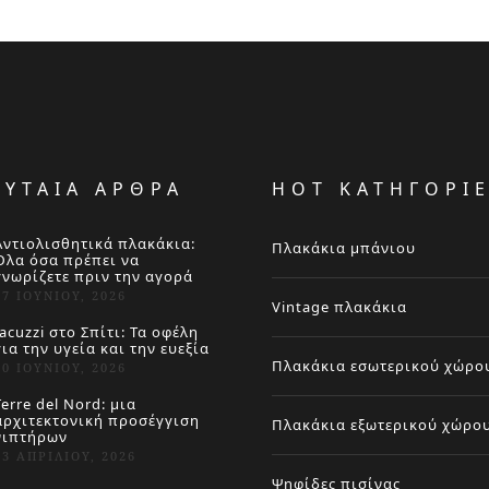
ΕΥΤΑΙΑ ΑΡΘΡΑ
HOT ΚΑΤΗΓΟΡΙ
Αντιολισθητικά πλακάκια:
Πλακάκια μπάνιου
Όλα όσα πρέπει να
γνωρίζετε πριν την αγορά
27 ΙΟΥΝΊΟΥ, 2026
Vintage πλακάκια
Jacuzzi στο Σπίτι: Τα οφέλη
για την υγεία και την ευεξία
Πλακάκια εσωτερικού χώρο
20 ΙΟΥΝΊΟΥ, 2026
Terre del Nord: μια
αρχιτεκτονική προσέγγιση
Πλακάκια εξωτερικού χώρο
νιπτήρων
23 ΑΠΡΙΛΊΟΥ, 2026
Ψηφίδες πισίνας