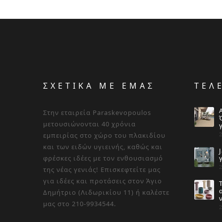
ΣΧΕΤΙΚΑ ΜΕ ΕΜΑΣ
ΤΕΛ
Στην εταιρεία Paraskevopoulos
μετουσιώνονται 40 χρόνια
εμπειρίας στο χώρο του πλακιδίου
και των ειδών υγιεινής, καθώς και
φρέσκες ιδέες με τον ενθουσιασμό
της νέας γενιάς! Επισκεφτείτε μας
για ιδέες και προτάσεις στον Άγιο
Δημήτριο (Λιδωρικίου 11) ή καλέστε
μας στο 210-9934544.