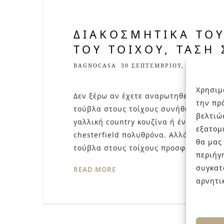
ΔΙΑΚΟΣΜΗΤΙΚΆ ΤΟΥ
ΤΟΥ ΤΟΊΧΟΥ, ΤΆΣΗ
BAGNOCASA
30 ΣΕΠΤΕΜΒΡΊΟΥ, 2017
1
Χρησιμ
Δεν ξέρω αν έχετε αναρωτηθεί κι εσείς 
την πρ
τούβλα στους τοίχους συνήθως προέρχο
βελτιώ
γαλλική country κουζίνα ή έναν τοίχο
εξατομ
chesterfield πολυθρόνα. Αλλά η απάντ
θα μας
τούβλα στους τοίχους προσφέρουν επ
περιήγ
συγκατ
READ MORE
αρνητι