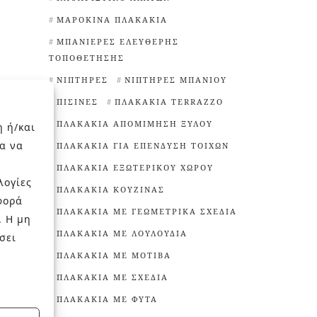
ΜΑΡΟΚΙΝΆ ΠΛΑΚΆΚΙΑ
ΜΠΑΝΙΈΡΕΣ ΕΛΕΎΘΕΡΗΣ
ΤΟΠΟΘΈΤΗΣΗΣ
ΝΙΠΤΉΡΕΣ
ΝΙΠΤΉΡΕΣ ΜΠΆΝΙΟΥ
ΠΙΣΊΝΕΣ
ΠΛΑΚΆΚΙΑ TERRAZZO
ΠΛΑΚΆΚΙΑ ΑΠΟΜΊΜΗΣΗ ΞΎΛΟΥ
η ή/και
α να
ΠΛΑΚΆΚΙΑ ΓΙΑ ΕΠΈΝΔΥΣΗ ΤΟΊΧΩΝ
ΠΛΑΚΆΚΙΑ ΕΞΩΤΕΡΙΚΟΎ ΧΏΡΟΥ
λογίες
ΠΛΑΚΆΚΙΑ ΚΟΥΖΊΝΑΣ
φορά
ΠΛΑΚΆΚΙΑ ΜΕ ΓΕΩΜΕΤΡΙΚΆ ΣΧΈΔΙΑ
. Η μη
ΠΛΑΚΆΚΙΑ ΜΕ ΛΟΥΛΟΎΔΙΑ
σει
ΠΛΑΚΆΚΙΑ ΜΕ ΜΟΤΊΒΑ
ΠΛΑΚΆΚΙΑ ΜΕ ΣΧΈΔΙΑ
ΠΛΑΚΆΚΙΑ ΜΕ ΦΥΤΆ