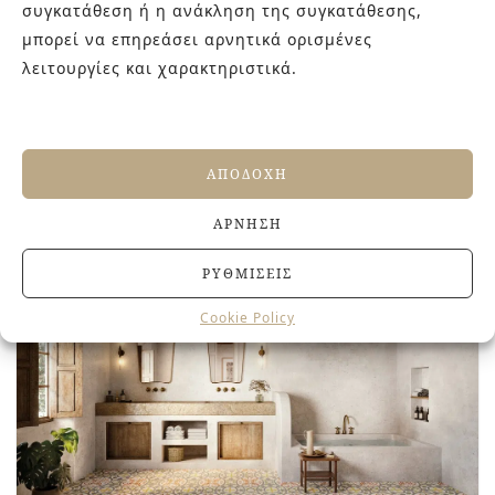
θα σας προτείνουμε τα κατάλληλα
συγκατάθεση ή η ανάκληση της συγκατάθεσης,
πλακάκια μπάνιου για να πετύχετε το
μπορεί να επηρεάσει αρνητικά ορισμένες
ίδιο εντυπωσιακό αποτέλεσμα.…
λειτουργίες και χαρακτηριστικά.
READ MORE
ΑΠΟΔΟΧΉ
ΆΡΝΗΣΗ
ΡΥΘΜΊΣΕΙΣ
Cookie Policy