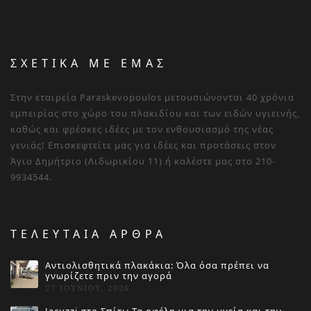
ΣΧΕΤΙΚΑ ΜΕ ΕΜΑΣ
Στην εταιρεία Paraskevopoulos μετουσιώνονται 40 χρόνια
εμπειρίας στο χώρο του πλακιδίου και των ειδών υγιεινής,
καθώς και φρέσκες ιδέες με τον ενθουσιασμό της νέας
γενιάς! Επισκεφτείτε μας για ιδέες και προτάσεις στον
Άγιο Δημήτριο (Λιδωρικίου 11) ή καλέστε μας στο 210-
9934544.
ΤΕΛΕΥΤΑΙΑ ΑΡΘΡΑ
Αντιολισθητικά πλακάκια: Όλα όσα πρέπει να
γνωρίζετε πριν την αγορά
27 ΙΟΥΝΊΟΥ, 2026