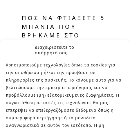
ΠΏΣ ΝΑ ΦΤΙΆΞΕΤΕ 5
ΜΠΆΝΙΑ ΠΟΥ
ΒΡΉΚΑΜΕ ΣΤΟ
PINTEREST
Διαχειριστείτε το
απόρρητό σας
BAGNOCASA
19 ΙΟΥΝΊΟΥ, 2024
0
Χρησιμοποιούμε τεχνολογίες όπως τα cookies για
Αναζητάτε έμπνευση για τον
την αποθήκευση ή/και την πρόσβαση σε
μετασχηματισμό του μπάνιου σας; Το
πληροφορίες της συσκευής. Το κάνουμε αυτό για να
Pinterest είναι γεμάτο από μαγευτικές
βελτιώσουμε την εμπειρία περιήγησης και να
ιδέες που μπορούν να σας βοηθήσουν
προβάλλουμε (μη) εξατομικευμένες διαφημίσεις. Η
να δημιουργήσετε το μπάνιο των
συγκατάθεση σε αυτές τις τεχνολογίες θα μας
ονείρων σας. Σε αυτό το άρθρο, θα
επιτρέψει να επεξεργαζόμαστε δεδομένα όπως η
εξερευνήσουμε πέντε ιδιαίτερα
συμπεριφορά περιήγησης ή τα μοναδικά
μπάνια που βρήκαμε στο Pinterest και
αναγνωριστικά σε αυτόν τον ιστότοπο. Η μη