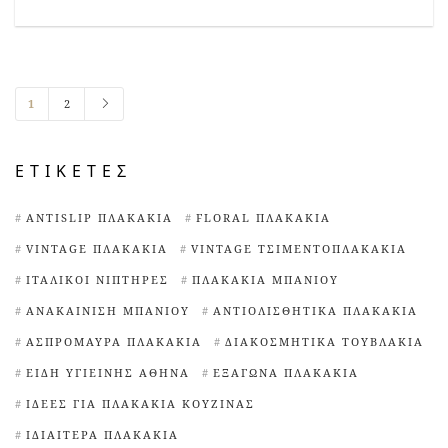
1
2
ΕΤΙΚΈΤΕΣ
ANTISLIP ΠΛΑΚΆΚΙΑ
FLORAL ΠΛΑΚΆΚΙΑ
VINTAGE ΠΛΑΚΆΚΙΑ
VINTAGE ΤΣΙΜΕΝΤΟΠΛΑΚΆΚΙΑ
ΙΤΑΛΙΚΟΊ ΝΙΠΤΉΡΕΣ
ΠΛΑΚΆΚΙΑ ΜΠΆΝΙΟΥ
ΑΝΑΚΑΊΝΙΣΗ ΜΠΆΝΙΟΥ
ΑΝΤΙΟΛΙΣΘΗΤΙΚΆ ΠΛΑΚΆΚΙΑ
ΑΣΠΡΌΜΑΥΡΑ ΠΛΑΚΆΚΙΑ
ΔΙΑΚΟΣΜΗΤΙΚΆ ΤΟΥΒΛΆΚΙΑ
ΕΊΔΗ ΥΓΙΕΙΝΉΣ ΑΘΉΝΑ
ΕΞΆΓΩΝΑ ΠΛΑΚΆΚΙΑ
ΙΔΈΕΣ ΓΙΑ ΠΛΑΚΆΚΙΑ ΚΟΥΖΊΝΑΣ
ΙΔΙΑΊΤΕΡΑ ΠΛΑΚΆΚΙΑ