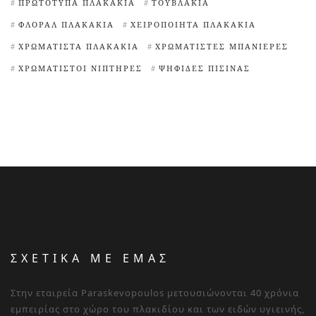
ΠΡΩΤΌΤΥΠΑ ΠΛΑΚΆΚΙΑ
ΤΟΥΒΛΆΚΙΑ
ΦΛΟΡΆΛ ΠΛΑΚΆΚΙΑ
ΧΕΙΡΟΠΟΊΗΤΑ ΠΛΑΚΆΚΙΑ
ΧΡΩΜΑΤΙΣΤΆ ΠΛΑΚΆΚΙΑ
ΧΡΩΜΑΤΙΣΤΈΣ ΜΠΑΝΙΈΡΕΣ
ΧΡΩΜΑΤΙΣΤΟΊ ΝΙΠΤΉΡΕΣ
ΨΗΦΊΔΕΣ ΠΙΣΊΝΑΣ
ΣΧΕΤΙΚΑ ΜΕ ΕΜΑΣ
Στην εταιρεία Paraskevopoulos μετουσιώνονται 40 χρόνια
εμπειρίας στο χώρο του πλακιδίου και των ειδών υγιεινής,