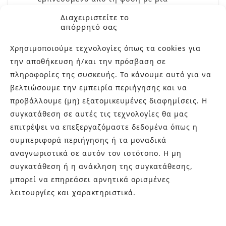
εκλεπτυσμένη αστική και βιομηχανική
Διαχειριστείτε το
πινελιά. Κάθε κομμάτι περιέχει τις
απόρρητό σας
αποχρώσεις του υλικού, με γραφικά
Χρησιμοποιούμε τεχνολογίες όπως τα cookies για
ποικίλων εντάσεων και λεπτομερειών,
την αποθήκευση ή/και την πρόσβαση σε
…
πληροφορίες της συσκευής. Το κάνουμε αυτό για να
READ MORE
βελτιώσουμε την εμπειρία περιήγησης και να
προβάλλουμε (μη) εξατομικευμένες διαφημίσεις. Η
συγκατάθεση σε αυτές τις τεχνολογίες θα μας
επιτρέψει να επεξεργαζόμαστε δεδομένα όπως η
συμπεριφορά περιήγησης ή τα μοναδικά
αναγνωριστικά σε αυτόν τον ιστότοπο. Η μη
συγκατάθεση ή η ανάκληση της συγκατάθεσης,
μπορεί να επηρεάσει αρνητικά ορισμένες
λειτουργίες και χαρακτηριστικά.