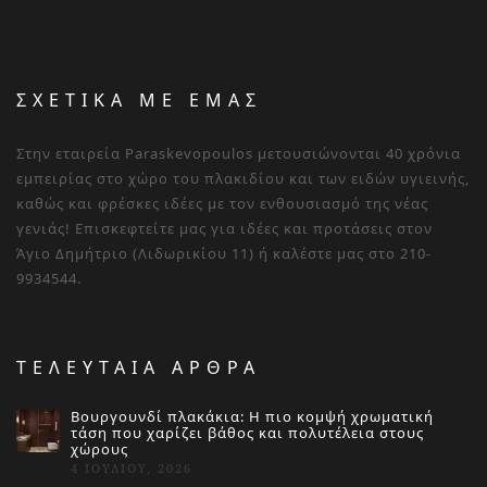
ΣΧΕΤΙΚΑ ΜΕ ΕΜΑΣ
Στην εταιρεία Paraskevopoulos μετουσιώνονται 40 χρόνια
εμπειρίας στο χώρο του πλακιδίου και των ειδών υγιεινής,
καθώς και φρέσκες ιδέες με τον ενθουσιασμό της νέας
γενιάς! Επισκεφτείτε μας για ιδέες και προτάσεις στον
Άγιο Δημήτριο (Λιδωρικίου 11) ή καλέστε μας στο 210-
9934544.
ΤΕΛΕΥΤΑΙΑ ΑΡΘΡΑ
Βουργουνδί πλακάκια: Η πιο κομψή χρωματική
τάση που χαρίζει βάθος και πολυτέλεια στους
χώρους
4 ΙΟΥΛΊΟΥ, 2026