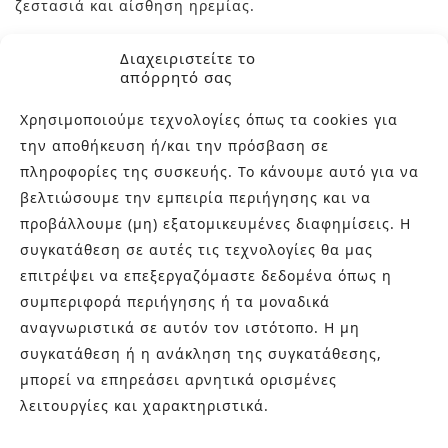
ζεστασιά και αίσθηση ηρεμίας.
Διαχειριστείτε το
Η σειρά διατίθεται σε 6 βασικές αποχρώσεις (λευκό,
απόρρητό σας
γκρι, μαύρο, άμμο, λαχανί και μπλε-γκρι), 6
Χρησιμοποιούμε τεχνολογίες όπως τα cookies για
διαστάσεις με πολλά decor (18 συνολικά) στο κάθε
την αποθήκευση ή/και την πρόσβαση σε
χρώμα για να επιλέξετε.
πληροφορίες της συσκευής. Το κάνουμε αυτό για να
βελτιώσουμε την εμπειρία περιήγησης και να
Η ελαφριά γυαλάδα των πλακιδίων, ακολουθεί τη
προβάλλουμε (μη) εξατομικευμένες διαφημίσεις. Η
φιλοσοφία της σειράς να ανακαλεί το παρελθόν αλλά
συγκατάθεση σε αυτές τις τεχνολογίες θα μας
να προσαρμόζεται άψογα στο παρόν και το μέλλον,
επιτρέψει να επεξεργαζόμαστε δεδομένα όπως η
παράλληλα.
συμπεριφορά περιήγησης ή τα μοναδικά
αναγνωριστικά σε αυτόν τον ιστότοπο. Η μη
συγκατάθεση ή η ανάκληση της συγκατάθεσης,
Διάσταση:
11×22,5/ 7×45/ 22,5×45/ 18×20,5/ 11×11/
μπορεί να επηρεάσει αρνητικά ορισμένες
22,5×22,5 cm
λειτουργίες και χαρακτηριστικά.