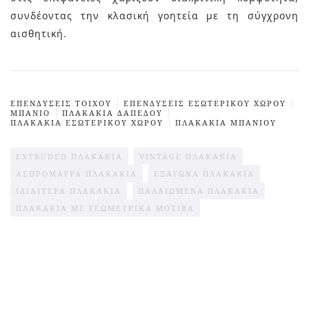
συνδέοντας την κλασική γοητεία με τη σύγχρονη
αισθητική.
ΕΠΕΝΔΥΣΕΙΣ TΟΙΧΟΥ
ΕΠΕΝΔΥΣΕΙΣ ΕΣΩΤΕΡΙΚΟΎ ΧΩΡΟΥ
ΜΠΆΝΙΟ
ΠΛΑΚΆΚΙΑ ΔΑΠΈΔΟΥ
ΠΛΑΚΑΚΙΑ ΕΣΩΤΕΡΙΚΟΎ ΧΩΡΟΥ
ΠΛΑΚΑΚΙΑ ΜΠΑΝΙΟΥ
EXTRUDED ΠΛΑΚΆΚΙΑ
VINTAGE ΠΛΑΚΆΚΙΑ
ΑΣΠΡΌΜΑΥΡΑ ΠΛΑΚΆΚΙΑ
ΕΞΆΓΩΝΑ ΠΛΑΚΆΚΙΑ
ΙΔΙΑΊΤΕΡΑ ΠΛΑΚΆΚΙΑ
ΠΑΛΑΙΩΜΈΝΑ ΠΛΑΚΆΚΙΑ
ΠΛΑΚΆΚΙΑ ΜΕ ΓΕΩΜΕΤΡΙΚΆ ΜΟΤΊΒΑ