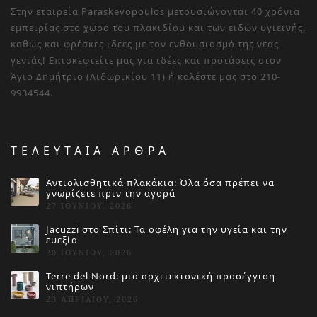
Στην εταιρεία Paraskevopoulos μετουσιώνονται 40 χρόνια
εμπειρίας στο χώρο του πλακιδίου και των ειδών υγιεινής,
καθώς και φρέσκες ιδέες με τον ενθουσιασμό της νέας
γενιάς! Επισκεφτείτε μας για ιδέες και προτάσεις στον
Άγιο Δημήτριο (Λιδωρικίου 11) ή καλέστε μας στο 210-
9934544.
ΤΕΛΕΥΤΑΙΑ ΑΡΘΡΑ
Αντιολισθητικά πλακάκια: Όλα όσα πρέπει να
γνωρίζετε πριν την αγορά
27 ΙΟΥΝΊΟΥ, 2026
Jacuzzi στο Σπίτι: Τα οφέλη για την υγεία και την
ευεξία
20 ΙΟΥΝΊΟΥ, 2026
Terre del Nord: μια αρχιτεκτονική προσέγγιση
νιπτήρων
23 ΑΠΡΙΛΊΟΥ, 2026