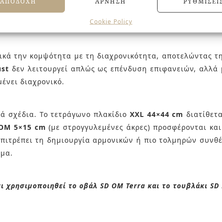
ΑΠΟΔΟΧΉ
ΆΡΝΗΣΗ
ΡΥΘΜΊΣΕΙ
κλάσεων που αλλάζει διακριτικά ανάλογα με το φως, χαρ
Cookie Policy
κά την κομψότητα με τη διαχρονικότητα, αποτελώντας την
ust
δεν λειτουργεί απλώς ως επένδυση επιφανειών, αλλά
ένει διαχρονικό.
κά σχέδια. Το τετράγωνο πλακίδιο
XXL 44×44 cm
διατίθετ
OM 5×15 cm
(με στρογγυλεμένες άκρες) προσφέρονται και
 επιτρέπει τη δημιουργία αρμονικών ή πιο τολμηρών συν
σμα.
ει χρησιμοποιηθεί το οβάλ
SD OM Terra και το τουβλάκι SD