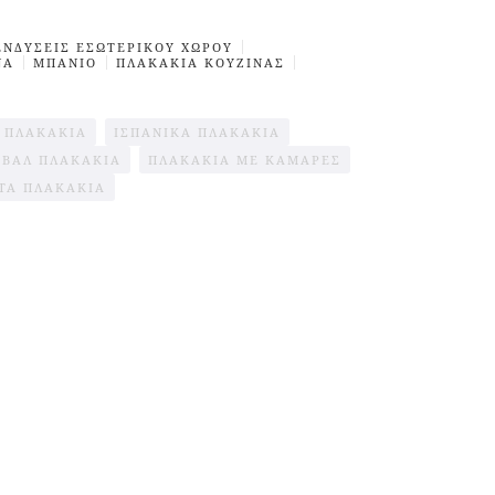
ΕΝΔΥΣΕΙΣ ΕΣΩΤΕΡΙΚΟΎ ΧΩΡΟΥ
ΝΑ
ΜΠΆΝΙΟ
ΠΛΑΚΆΚΙΑ ΚΟΥΖΊΝΑΣ
Α ΠΛΑΚΆΚΙΑ
ΙΣΠΑΝΙΚΑ ΠΛΑΚΑΚΙΑ
ΟΒΆΛ ΠΛΑΚΆΚΙΑ
ΠΛΑΚΆΚΙΑ ΜΕ ΚΑΜΆΡΕΣ
ΤΆ ΠΛΑΚΆΚΙΑ