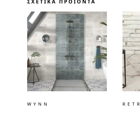
ΣΧΕΤΙΚΆ ΠΡΟΪΌΝΤΑ
WYNN
RET