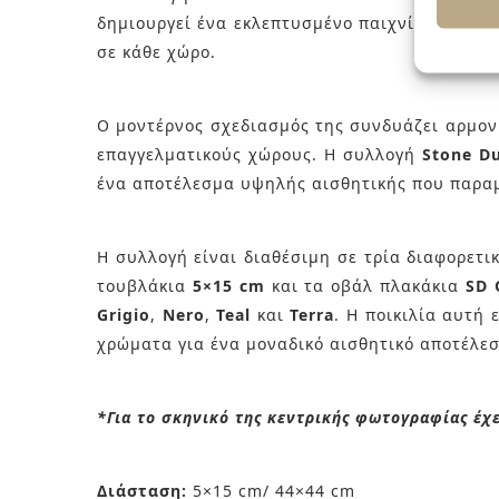
δημιουργεί ένα εκλεπτυσμένο παιχνίδι αντανα
σε κάθε χώρο.
Ο μοντέρνος σχεδιασμός της συνδυάζει αρμονι
επαγγελματικούς χώρους. Η συλλογή
Stone D
ένα αποτέλεσμα υψηλής αισθητικής που παραμ
Η συλλογή είναι διαθέσιμη σε τρία διαφορετι
τουβλάκια
5×15 cm
και τα οβάλ πλακάκια
SD 
Grigio
,
Nero
,
Teal
και
Terra
. Η ποικιλία αυτή
χρώματα για ένα μοναδικό αισθητικό αποτέλε
*Για το σκηνικό της κεντρικής φωτογραφίας έχ
Διάσταση:
5×15 cm/ 44×44 cm