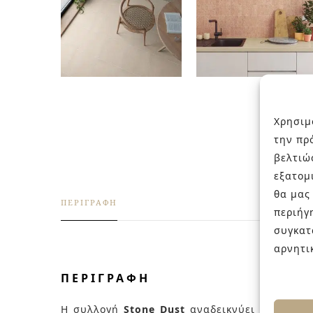
Χρησιμ
την πρ
βελτιώ
εξατομ
θα μας
ΠΕΡΙΓΡΑΦΉ
περιήγ
συγκατ
αρνητι
ΠΕΡΙΓΡΑΦΉ
Η συλλογή
Stone Dust
αναδεικνύει τη διακρι