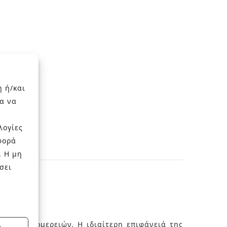
η ή/και
α να
λογίες
φορά
. Η μη
σει
των λεπτομερειών. Η ιδιαίτερη επιφάνειά της