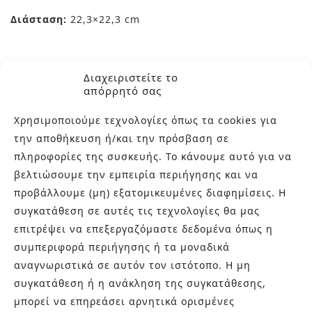
Διάσταση:
22,3×22,3 cm
Υφή:
Ματ
Διαχειριστείτε το
απόρρητό σας
Προέλευση:
Ισπανία
Χρησιμοποιούμε τεχνολογίες όπως τα cookies για
την αποθήκευση ή/και την πρόσβαση σε
πληροφορίες της συσκευής. Το κάνουμε αυτό για να
Επικοινωνήστε μαζί μας στα τηλέφωνα 210-9934544
βελτιώσουμε την εμπειρία περιήγησης και να
και 210-9934037 ή μέσω e-mail στο
προβάλλουμε (μη) εξατομικευμένες διαφημίσεις. Η
info@bagnocasa.gr για περισσότερες πληροφορίες.
συγκατάθεση σε αυτές τις τεχνολογίες θα μας
Θα χαρούμε να σας λύσουμε οποιαδήποτε απορία.
επιτρέψει να επεξεργαζόμαστε δεδομένα όπως η
συμπεριφορά περιήγησης ή τα μοναδικά
αναγνωριστικά σε αυτόν τον ιστότοπο. Η μη
συγκατάθεση ή η ανάκληση της συγκατάθεσης,
μπορεί να επηρεάσει αρνητικά ορισμένες