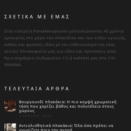
ΣΧΕΤΙΚΑ ΜΕ ΕΜΑΣ
Στην εταιρεία Paraskevopoulos μετουσιώνονται 40 χρόνια
εμπειρίας στο χώρο του πλακιδίου και των ειδών υγιεινής,
καθώς και φρέσκες ιδέες με τον ενθουσιασμό της νέας
γενιάς! Επισκεφτείτε μας για ιδέες και προτάσεις στον
Άγιο Δημήτριο (Λιδωρικίου 11) ή καλέστε μας στο 210-
9934544.
ΤΕΛΕΥΤΑΙΑ ΑΡΘΡΑ
Βουργουνδί πλακάκια: Η πιο κομψή χρωματική
τάση που χαρίζει βάθος και πολυτέλεια στους
χώρους
4 ΙΟΥΛΊΟΥ, 2026
Αντιολισθητικά πλακάκια: Όλα όσα πρέπει να
γνωρίζετε πριν την αγορά