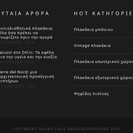
ΕΥΤΑΙΑ ΑΡΘΡΑ
HOT ΚΑΤΗΓΟΡΙ
Αντιολισθητικά πλακάκια:
Πλακάκια μπάνιου
Όλα όσα πρέπει να
γνωρίζετε πριν την αγορά
27 ΙΟΥΝΊΟΥ, 2026
Vintage πλακάκια
Jacuzzi στο Σπίτι: Τα οφέλη
για την υγεία και την ευεξία
Πλακάκια εσωτερικού χώρο
20 ΙΟΥΝΊΟΥ, 2026
Terre del Nord: μια
αρχιτεκτονική προσέγγιση
Πλακάκια εξωτερικού χώρο
νιπτήρων
23 ΑΠΡΙΛΊΟΥ, 2026
Ψηφίδες πισίνας
COPYRIGHT BAGNO CASA ΠΑΡΑΣΚΕΥΌΠΟΥΛΟΣ 2026