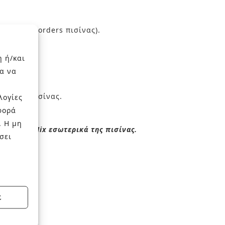
ια μέχρι borders πισίνας).
η ή/και
α να
ο πέριξ πισίνας.
λογίες
φορά
. Η μη
ς και το Mix εσωτερικά της πισίνας.
σει
Σ