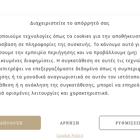
ες, καθώς συνοδεύεται από 27 ειδικά τεμάχια (από σκαλοπάτ
Διαχειριστείτε το απόρρητό σας
οποιούμε τεχνολογίες όπως τα cookies για την αποθήκευσ
Beige, Brown, Grey, Dark.
όσβαση σε πληροφορίες της συσκευής. Το κάνουμε αυτό γι
σουμε την εμπειρία περιήγησης και να προβάλλουμε (μη)
η για το εσωτερικό της πισίνας και τη μακρόστενη για τ
ικευμένες διαφημίσεις. Η συγκατάθεση σε αυτές τις τεχνο
 επιτρέψει να επεξεργαζόμαστε δεδομένα όπως η συμπερι
ησης ή τα μοναδικά αναγνωριστικά σε αυτόν τον ιστότοπο
ει χρησιμοποιηθεί η απόχρωση Blanco εξωτερικά της πισίνα
άθεση ή η ανάκληση της συγκατάθεσης, μπορεί να επηρεά
κά ορισμένες λειτουργίες και χαρακτηριστικά.
ΑΠΟΔΟΧΉ
ΆΡΝΗΣΗ
ΡΥΘΜΊΣΕΙ
Cookie Policy