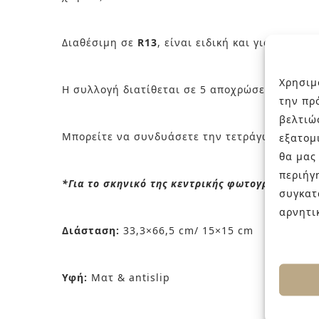
Διαθέσιμη σε
R13
, είναι ειδική και για πισίν
Χρησιμ
Η συλλογή διατίθεται σε 5 αποχρώσεις: White, 
την πρ
βελτιώ
Μπορείτε να συνδυάσετε την τετράγωνη διάστασ
εξατομ
θα μας
περιήγ
*Για το σκηνικό της κεντρικής φωτογραφίας έχ
συγκατ
αρνητι
Διάσταση:
33,3×66,5 cm/ 15×15 cm
Υφή:
Ματ & antislip