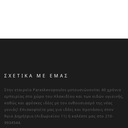
ΣΧΕΤΙΚΑ ΜΕ ΕΜΑΣ
Στην εταιρεία Paraskevopoulos μετουσιώνονται 40 χρόνια
εμπειρίας στο χώρο του πλακιδίου και των ειδών υγιεινής,
καθώς και φρέσκες ιδέες με τον ενθουσιασμό της νέας
γενιάς! Επισκεφτείτε μας για ιδέες και προτάσεις στον
Άγιο Δημήτριο (Λιδωρικίου 11) ή καλέστε μας στο 210-
9934544.