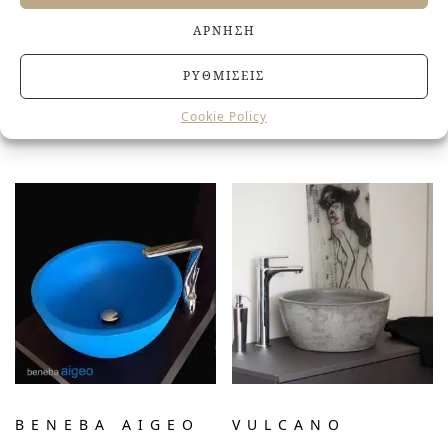
ΆΡΝΗΣΗ
ΡΥΘΜΊΣΕΙΣ
Cookie Policy
ZERO
SANGHA
BENEBA AIGEO
VULCANO