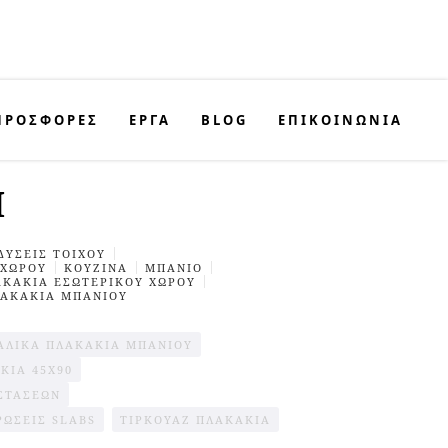
ΠΡΟΣΦΟΡΈΣ
ΕΡΓΑ
BLOG
ΕΠΙΚΟΙΝΩΝΊΑ
I
ΔΥΣΕΙΣ TΟΙΧΟΥ
 ΧΩΡΟΥ
ΚΟΥΖΊΝΑ
ΜΠΆΝΙΟ
ΑΚΑΚΙΑ ΕΣΩΤΕΡΙΚΟΎ ΧΩΡΟΥ
ΑΚΑΚΙΑ ΜΠΑΝΙΟΥ
ΑΛΙΚΆ ΠΛΑΚΆΚΙΑ ΜΠΆΝΙΟΥ
ΚΙΑ 45X90
ΣΤΆΣΕΩΝ
ΡΏΣΕΙΣ SLABS
ΤΙΡΚΟΥΆΖ ΠΛΑΚΆΚΙΑ