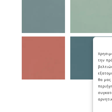
Χρησιμ
την πρ
βελτιώ
εξατομ
θα μας
περιήγ
συγκατ
αρνητι