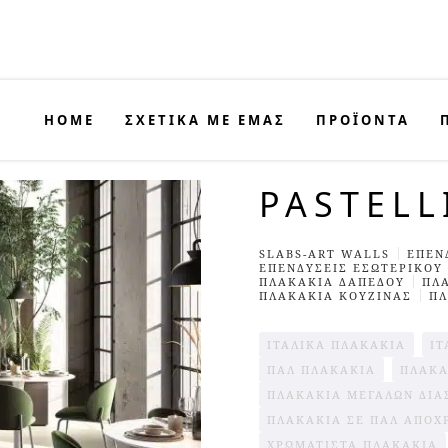
HOME
ΣΧΕΤΙΚΑ ΜΕ ΕΜΑΣ
ΠΡΟΪΟΝΤΑ
PASTELL
SLABS-ART WALLS
ΕΠΕΝ
ΕΠΕΝΔΥΣΕΙΣ ΕΣΩΤΕΡΙΚΟΎ
ΠΛΑΚΆΚΙΑ ΔΑΠΈΔΟΥ
ΠΛ
ΠΛΑΚΆΚΙΑ ΚΟΥΖΊΝΑΣ
ΠΛ
ΙΤΑΛΙΚΆ ΠΛΑΚΆΚΙΑ
ΙΤ
ΠΑΛ ΠΛΑΚΆΚΙΑ
ΠΛΑΚΆ
ΠΛΑΚΆΚΙΑ ΜΕΓΆΛΩΝ ΔΙΑ
ΠΛΑΚΆΚΙΑ ΣΕ ΠΑΛ ΑΠΟΧ
ΧΡΩΜΑΤΙΣΤΆ ΠΛΑΚΆΚΙΑ