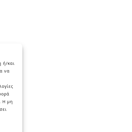
η ή/και
α να
λογίες
φορά
. Η μη
σει