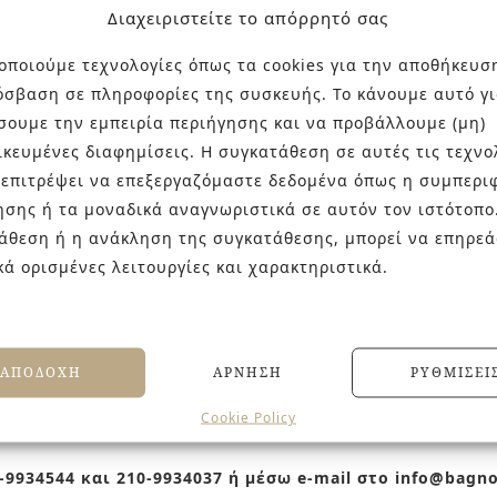
μα που απογειώνει την αισθητική του χώρου.
Διαχειριστείτε το απόρρητό σας
οποιούμε τεχνολογίες όπως τα cookies για την αποθήκευσ
ilo μπορεί να αναδειχθεί ως το κεντρικό στοιχείο του μ
όσβαση σε πληροφορίες της συσκευής. Το κάνουμε αυτό γι
σουμε την εμπειρία περιήγησης και να προβάλλουμε (μη)
ικευμένες διαφημίσεις. Η συγκατάθεση σε αυτές τις τεχνο
 επιτρέψει να επεξεργαζόμαστε δεδομένα όπως η συμπερι
old Brushed, Rose Gold Brushed.
ησης ή τα μοναδικά αναγνωριστικά σε αυτόν τον ιστότοπο
άθεση ή η ανάκληση της συγκατάθεσης, μπορεί να επηρεά
 ίδιο χρωματισμό.
κά ορισμένες λειτουργίες και χαρακτηριστικά.
ΑΠΟΔΟΧΉ
ΆΡΝΗΣΗ
ΡΥΘΜΊΣΕΙ
Cookie Policy
9934544 και 210-9934037 ή μέσω e-mail στο info@bagn