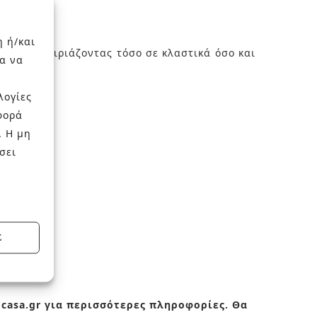
η ή/και
πάνιου, ταιριάζοντας τόσο σε κλαστικά όσο και
α να
λογίες
φορά
. Η μη
σει
Σ
ocasa.gr για περισσότερες πληροφορίες. Θα