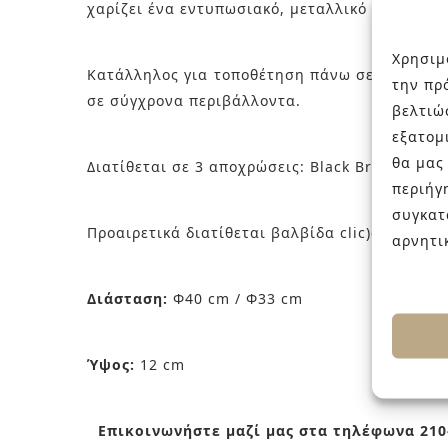
χαρίζει ένα εντυπωσιακό, μεταλλικό αποτέλεσ
Χρησιμ
Κατάλληλος για τοποθέτηση πάνω σε πάγκο, ο M
την πρ
σε σύγχρονα περιβάλλοντα.
βελτιώ
εξατομ
θα μας
Διατίθεται σε 3 αποχρώσεις: Black Brushed, G
περιήγ
συγκατ
Προαιρετικά διατίθεται βαλβίδα clic)clqc στον
αρνητι
Διάσταση:
Φ40 cm / Φ33 cm
Ύψος:
12 cm
Επικοινωνήστε μαζί μας στα τηλέφωνα 210-