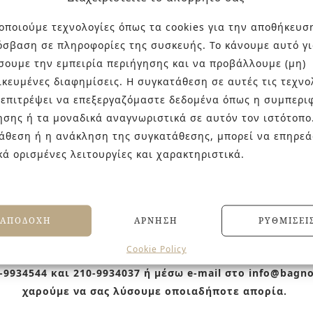
οποιούμε τεχνολογίες όπως τα cookies για την αποθήκευσ
γία Swirlflush για υδροδυναμική και αθόρυβη έκπλυση.
όσβαση σε πληροφορίες της συσκευής. Το κάνουμε αυτό γι
ρισμό, χωρίς τον τυπικό ενοχλητικό θόρυβο (Μόνο 64db 
σουμε την εμπειρία περιήγησης και να προβάλλουμε (μη)
θαρή λεκάνη με 1 μόνο ξέπλυμα, 4,5lt νερού.
ικευμένες διαφημίσεις. Η συγκατάθεση σε αυτές τις τεχνο
 επιτρέψει να επεξεργαζόμαστε δεδομένα όπως η συμπερι
ss χείλος. Δαθέσιμη με κάλυμμα βακελίτη slim soft-close
ησης ή τα μοναδικά αναγνωριστικά σε αυτόν τον ιστότοπο
άθεση ή η ανάκληση της συγκατάθεσης, μπορεί να επηρεά
κά ορισμένες λειτουργίες και χαρακτηριστικά.
ΑΠΟΔΟΧΉ
ΆΡΝΗΣΗ
ΡΥΘΜΊΣΕΙ
Cookie Policy
9934544 και 210-9934037 ή μέσω e-mail στο info@bagn
χαρούμε να σας λύσουμε οποιαδήποτε απορία.