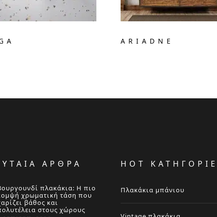
GA
ARIADNE
ΕΥΤΑΙΑ ΑΡΘΡΑ
HOT ΚΑΤΗΓΟΡΙ
Βουργουνδί πλακάκια: Η πιο
Πλακάκια μπάνιου
κομψή χρωματική τάση που
χαρίζει βάθος και
πολυτέλεια στους χώρους
Vintage πλακάκια