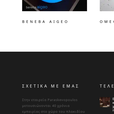
BENEBA AIGEO
OME
ΣΧΕΤΙΚΑ ΜΕ ΕΜΑΣ
ΤΕΛ
Στην εταιρεία Paraskevopoulos
μετουσιώνονται 40 χρόνια
εμπειρίας στο χώρο του πλακιδίου