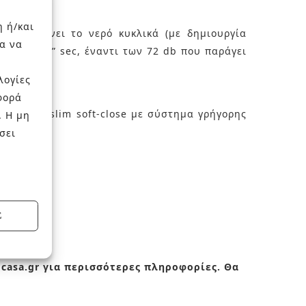
η ή/και
 Κατευθύνει το νερό κυκλικά (με δημιουργία
α να
max για 1” sec, έναντι των 72 db που παράγει
λογίες
φορά
 ή super-slim soft-close με σύστημα γρήγορης
. Η μη
σει
Σ
ocasa.gr για περισσότερες πληροφορίες. Θα