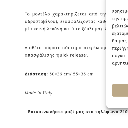
Χρησιμ
Το μοντέλο χαρακτηρίζεται από την τεχνολο
την πρ
υδροστοβίλου), εξασφαλίζοντας καθολικό καθα
βελτιώ
μία κοινή λεκάνη κατά το ξέπλυμα). Χαρίζει κα
εξατομ
θα μας
Διαθέτει αόρατο σύστημα στερέωσης και rimle
περιήγ
απασφάλισης ‘quick release’.
συγκατ
αρνητι
Διάσταση:
50×36 cm/ 55×36 cm
Made in Italy
Επικοινωνήστε μαζί μας στα τηλέφωνα 210-