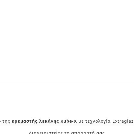
ό της
κρεμαστής λεκάνης Kube-X
με τεχνολογία Extraglaz
αμπερή επιφάνεια για εύκολο καθαρισμό, ενώ δεν “πιάνει”
Διαχειριστείτε το απόρρητό σας