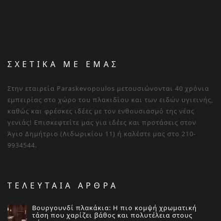
ΣΧΕΤΙΚΑ ΜΕ ΕΜΑΣ
Στην εταιρεία Paraskevopoulos μετουσιώνονται 40 χρόνια
εμπειρίας στο χώρο του πλακιδίου και των ειδών υγιεινής,
καθώς και φρέσκες ιδέες με τον ενθουσιασμό της νέας
γενιάς! Επισκεφτείτε μας για ιδέες και προτάσεις στον
Άγιο Δημήτριο (Λιδωρικίου 11) ή καλέστε μας στο 210-
9934544.
ΤΕΛΕΥΤΑΙΑ ΑΡΘΡΑ
Βουργουνδί πλακάκια: Η πιο κομψή χρωματική
τάση που χαρίζει βάθος και πολυτέλεια στους