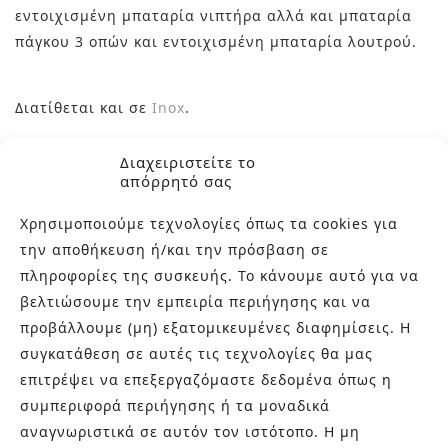
εντοιχισμένη μπαταρία νιπτήρα αλλά και μπαταρία
πάγκου 3 οπών και εντοιχισμένη μπαταρία λουτρού.
Διατίθεται και σε
Inox
.
Διαχειριστείτε το
Συνοδεύεται από εγγύηση 5 χρόνων.
απόρρητό σας
Χρησιμοποιούμε τεχνολογίες όπως τα cookies για
Made in Italy
την αποθήκευση ή/και την πρόσβαση σε
πληροφορίες της συσκευής. Το κάνουμε αυτό για να
βελτιώσουμε την εμπειρία περιήγησης και να
Επικοινωνήστε μαζί μας στα τηλέφωνα 210-9934544
προβάλλουμε (μη) εξατομικευμένες διαφημίσεις. Η
και 210-9934037 ή μέσω e-mail στο
συγκατάθεση σε αυτές τις τεχνολογίες θα μας
info@bagnocasa.gr για περισσότερες πληροφορίες.
επιτρέψει να επεξεργαζόμαστε δεδομένα όπως η
Θα χαρούμε να σας λύσουμε οποιαδήποτε απορία.
συμπεριφορά περιήγησης ή τα μοναδικά
αναγνωριστικά σε αυτόν τον ιστότοπο. Η μη