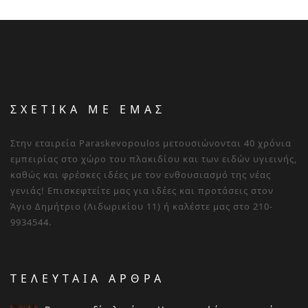
ΣΧΕΤΙΚΑ ΜΕ ΕΜΑΣ
Στην εταιρεία Paraskevopoulos μετουσιώνονται 40 χρόνια
εμπειρίας στο χώρο του πλακιδίου και των ειδών υγιεινής,
καθώς και φρέσκες ιδέες με τον ενθουσιασμό της νέας
γενιάς! Επισκεφτείτε μας για ιδέες και προτάσεις στον
Άγιο Δημήτριο (Λιδωρικίου 11) ή καλέστε μας στο 210-
9934544.
ΤΕΛΕΥΤΑΙΑ ΑΡΘΡΑ