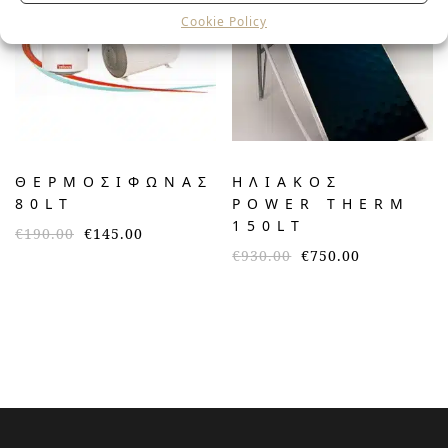
Cookie Policy
ΘΕΡΜΟΣΙΦΩΝΑΣ
ΗΛΙΑΚΌΣ
80LT
POWER THERM
150LT
€
190.00
€
145.00
€
930.00
€
750.00