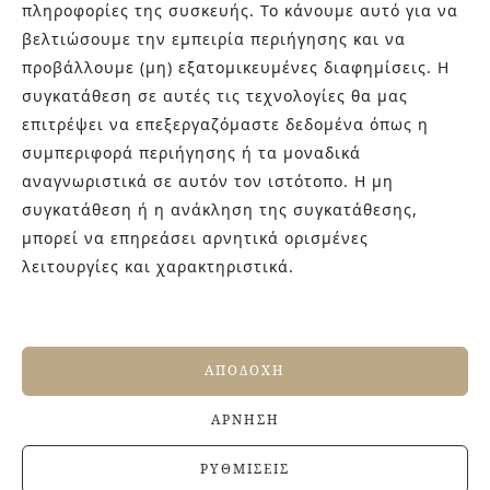
πληροφορίες της συσκευής. Το κάνουμε αυτό για να
ΠΡΟΣΦΟΡΆ!
ΠΡΟΣΦΟΡΆ!
βελτιώσουμε την εμπειρία περιήγησης και να
προβάλλουμε (μη) εξατομικευμένες διαφημίσεις. Η
συγκατάθεση σε αυτές τις τεχνολογίες θα μας
επιτρέψει να επεξεργαζόμαστε δεδομένα όπως η
συμπεριφορά περιήγησης ή τα μοναδικά
αναγνωριστικά σε αυτόν τον ιστότοπο. Η μη
συγκατάθεση ή η ανάκληση της συγκατάθεσης,
μπορεί να επηρεάσει αρνητικά ορισμένες
λειτουργίες και χαρακτηριστικά.
NORDEN
ΝΕΡΟΧΎΤΗΣ
NATURAL
JUMBO TWIN
21,8×84
PYRAMIS 96×48
€
40.00
€
25.00
€
285.00
€
210.00
ΑΠΟΔΟΧΉ
ΆΡΝΗΣΗ
ΠΡΟΣΦΟΡΆ!
ΠΡΟΣΦΟΡΆ!
ΡΥΘΜΊΣΕΙΣ