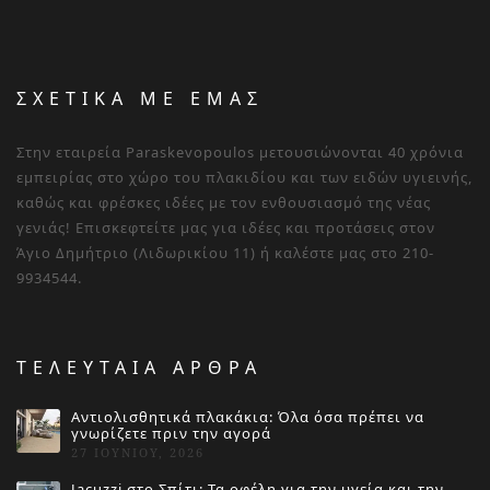
ΣΧΕΤΙΚΑ ΜΕ ΕΜΑΣ
Στην εταιρεία Paraskevopoulos μετουσιώνονται 40 χρόνια
εμπειρίας στο χώρο του πλακιδίου και των ειδών υγιεινής,
καθώς και φρέσκες ιδέες με τον ενθουσιασμό της νέας
γενιάς! Επισκεφτείτε μας για ιδέες και προτάσεις στον
Άγιο Δημήτριο (Λιδωρικίου 11) ή καλέστε μας στο 210-
9934544.
ΤΕΛΕΥΤΑΙΑ ΑΡΘΡΑ
Αντιολισθητικά πλακάκια: Όλα όσα πρέπει να
γνωρίζετε πριν την αγορά
27 ΙΟΥΝΊΟΥ, 2026
Jacuzzi στο Σπίτι: Τα οφέλη για την υγεία και την