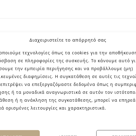
Διαχειριστείτε το απόρρητό σας
οποιούμε τεχνολογίες όπως τα cookies για την αποθήκευσ
λακιδίων
Deco Lingot
είναι εμπνευσμένη από τη σύγχρο
όσβαση σε πληροφορίες της συσκευής. Το κάνουμε αυτό γι
χαρακτηριστικά ονομάζουμε kit-kat. Οι καθαρές, ευθεί
σουμε την εμπειρία περιήγησης και να προβάλλουμε (μη)
σμητική σχάρα, δημιουργώντας ένα ιδιαίτερο παιχνίδι φω
ικευμένες διαφημίσεις. Η συγκατάθεση σε αυτές τις τεχνο
 επιτρέψει να επεξεργαζόμαστε δεδομένα όπως η συμπερι
ησης ή τα μοναδικά αναγνωριστικά σε αυτόν τον ιστότοπο
 βάθος και αρχιτεκτονικό ενδιαφέρον, μεταμορφώνοντας κ
άθεση ή η ανάκληση της συγκατάθεσης, μπορεί να επηρεά
κά ορισμένες λειτουργίες και χαρακτηριστικά.