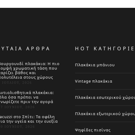
ΕΥΤΑΙΑ ΑΡΘΡΑ
HOT ΚΑΤΗΓΟΡΙ
Βουργουνδί πλακάκια: Η πιο
Πλακάκια μπάνιου
κομψή χρωματική τάση που
χαρίζει βάθος και
πολυτέλεια στους χώρους
Vintage πλακάκια
4 ΙΟΥΛΊΟΥ, 2026
Αντιολισθητικά πλακάκια:
Όλα όσα πρέπει να
Πλακάκια εσωτερικού χώρο
γνωρίζετε πριν την αγορά
27 ΙΟΥΝΊΟΥ, 2026
Πλακάκια εξωτερικού χώρο
Jacuzzi στο Σπίτι: Τα οφέλη
για την υγεία και την ευεξία
20 ΙΟΥΝΊΟΥ, 2026
Ψηφίδες πισίνας