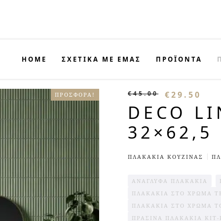
HOME
ΣΧΕΤΙΚΑ ΜΕ ΕΜΑΣ
ΠΡΟΪΟΝΤΑ
€
45.00
€
29.50
ΠΡΟΣΦΟΡΆ!
DECO L
32×62,5
ΠΛΑΚΆΚΙΑ ΚΟΥΖΊΝΑΣ
ΠΛ
ΑΝΆΓΛΥΦΑ ΠΛΑΚΆΚΙΑ
ΠΛΑΚΆΚΙΑ ΣΤΟ ΧΡΏΜΑ Τ
ΠΛΑΚΆΚΙΑ ΣΤΟ ΧΡΏΜΑ 
ΠΡΆΣΙΝΑ ΠΛΑΚΆΚΙΑ KIT-