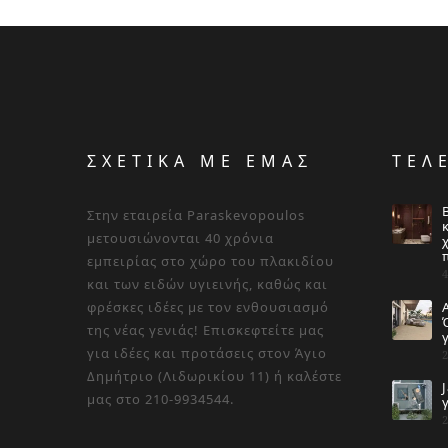
ΣΧΕΤΙΚΑ ΜΕ ΕΜΑΣ
ΤΕΛ
Στην εταιρεία Paraskevopoulos
μετουσιώνονται 40 χρόνια
εμπειρίας στο χώρο του πλακιδίου
και των ειδών υγιεινής, καθώς και
φρέσκες ιδέες με τον ενθουσιασμό
της νέας γενιάς! Επισκεφτείτε μας
για ιδέες και προτάσεις στον Άγιο
Δημήτριο (Λιδωρικίου 11) ή καλέστε
μας στο 210-9934544.