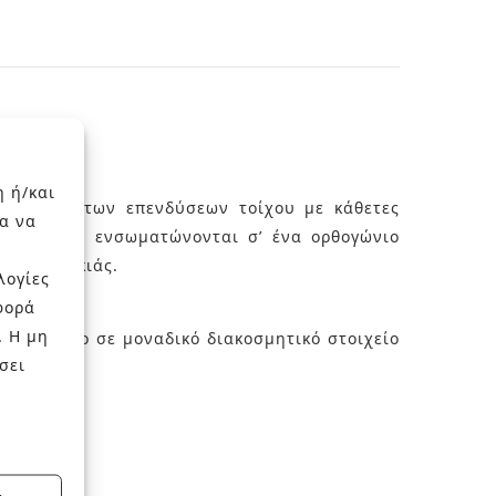
η ή/και
νη τάση των επενδύσεων τοίχου με κάθετες
α να
ες γραμμές ενσωματώνονται σ’ ένα ορθογώνιο
τός και σκιάς.
λογίες
φορά
. Η μη
άθε τοίχο σε μοναδικό διακοσμητικό στοιχείο
σει