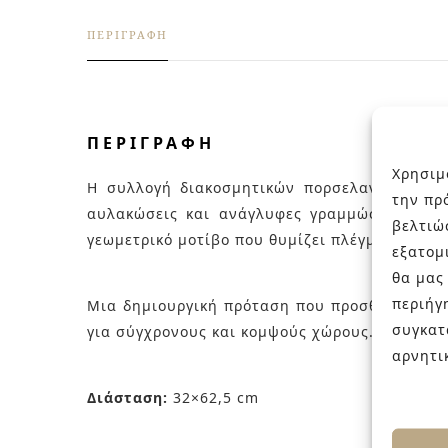
ΠΕΡΙΓΡΑΦΉ
ΠΕΡΙΓΡΑΦΉ
Χρησιμ
Η συλλογή διακοσμητικών πορσελανάτων π
την πρ
αυλακώσεις και ανάγλυφες γραμμώσεις, που 
βελτιώ
γεωμετρικό μοτίβο που θυμίζει πλέγμα ή διακο
εξατομ
θα μας
περιήγ
Μια δημιουργική πρόταση που προσθέτει υφή,
συγκατ
για σύγχρονους και κομψούς χώρους.
αρνητι
Διάσταση:
32×62,5 cm