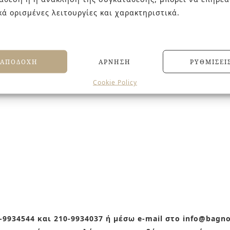
τα.
κά ορισμένες λειτουργίες και χαρακτηριστικά.
ρους φιλοξενίας και σύγχρονα interiors, το Danae συνδυά
ΑΠΟΔΟΧΉ
ΆΡΝΗΣΗ
ΡΥΘΜΊΣΕΙ
Cookie Policy
ο decor Danae έχει συνδυαστεί με το
Locarno Graphite
.
9934544 και 210-9934037 ή μέσω e-mail στο info@bagn