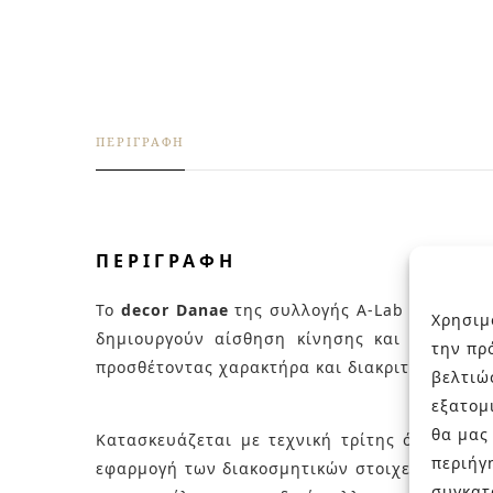
ΠΕΡΙΓΡΑΦΉ
ΠΕΡΙΓΡΑΦΉ
Το
decor Danae
της συλλογής A-Lab είναι ένα
Χρησιμ
δημιουργούν αίσθηση κίνησης και βάθους στ
την πρ
προσθέτοντας χαρακτήρα και διακριτική πολυτ
βελτιώ
εξατομ
θα μας
Κατασκευάζεται με τεχνική τρίτης όπτησης (t
περιήγ
εφαρμογή των διακοσμητικών στοιχείων. Έτσι 
συγκατ