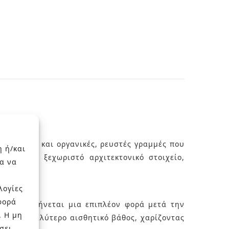
αισθητική και οργανικές, ρευστές γραμμές που
η ή/και
ο σ’ ένα ξεχωριστό αρχιτεκτονικό στοιχείο,
α να
λογίες
φορά
 πλακίδιο ψήνεται μια επιπλέον φορά μετά την
. Η μη
ς και μεγαλύτερο αισθητικό βάθος, χαρίζοντας
σει