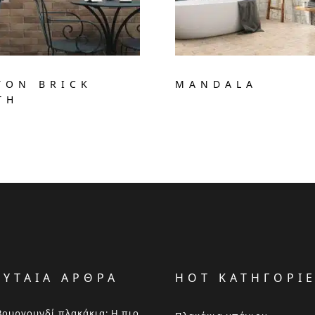
TON BRICK
MANDALA
TH
ΕΥΤΑΙΑ ΑΡΘΡΑ
HOT ΚΑΤΗΓΟΡΙ
Βουργουνδί πλακάκια: Η πιο