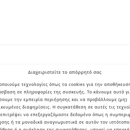
Διαχειριστείτε το απόρρητό σας
 διακοσμητικό κεραμικό πάνελ με σύγχρονη καλλιτεχνική 
οποιούμε τεχνολογίες όπως τα cookies για την αποθήκευσ
ον χώρο. Το ιδιαίτερο μοτίβο του μετατρέπει τον τοίχ
όσβαση σε πληροφορίες της συσκευής. Το κάνουμε αυτό γι
έλεια.
σουμε την εμπειρία περιήγησης και να προβάλλουμε (μη)
ικευμένες διαφημίσεις. Η συγκατάθεση σε αυτές τις τεχνο
 επιτρέψει να επεξεργαζόμαστε δεδομένα όπως η συμπερι
hird firing), μια ειδική διαδικασία κατά την οποία το
ησης ή τα μοναδικά αναγνωριστικά σε αυτόν τον ιστότοπο
επιτυγχάνονται πιο λεπτομερή σχέδια, πλουσιότερες υφέ
άθεση ή η ανάκληση της συγκατάθεσης, μπορεί να επηρεά