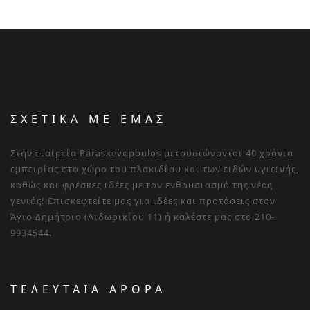
ΣΧΕΤΙΚΑ ΜΕ ΕΜΑΣ
Στην εταιρεία Paraskevopoulos μετουσιώνονται 40 χρόνια
εμπειρίας στο χώρο του πλακιδίου και των ειδών υγιεινής,
καθώς και φρέσκες ιδέες με τον ενθουσιασμό της νέας
γενιάς! Επισκεφτείτε μας για ιδέες και προτάσεις στον
Άγιο Δημήτριο (Λιδωρικίου 11) ή καλέστε μας στο 210-
9934544.
ΤΕΛΕΥΤΑΙΑ ΑΡΘΡΑ