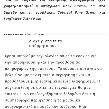
χρησιμοποιηθεί η απόχρωση Dark 60×120 cm στο
δάπεδο και τα τουβλάκια Colorful Pine Green και
Sunflower 7,5×40 cm.
Διάσταση:
60×120 cm
Διαχειριστείτε το
απόρρητό σας
Υφή:
Ματ
Χρησιμοποιούμε τεχνολογίες όπως τα cookies για
την αποθήκευση ή/και την πρόσβαση σε
Προέλευση:
Ιταλία
πληροφορίες της συσκευής. Το κάνουμε αυτό για να
βελτιώσουμε την εμπειρία περιήγησης και να
προβάλλουμε (μη) εξατομικευμένες διαφημίσεις. Η
Επικοινωνήστε μαζί μας στα τηλέφωνα 210-9934544
συγκατάθεση σε αυτές τις τεχνολογίες θα μας
και 210-9934037 ή μέσω e-mail στο
επιτρέψει να επεξεργαζόμαστε δεδομένα όπως η
info@bagnocasa.gr για περισσότερες πληροφορίες.
συμπεριφορά περιήγησης ή τα μοναδικά
Θα χαρούμε να σας λύσουμε οποιαδήποτε απορία.
αναγνωριστικά σε αυτόν τον ιστότοπο. Η μη