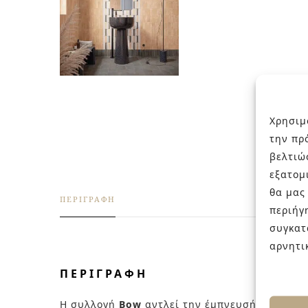
Χρησιμ
την πρ
βελτιώ
εξατομ
θα μας
ΠΕΡΙΓΡΑΦΉ
περιήγ
συγκατ
αρνητι
ΠΕΡΙΓΡΑΦΉ
Η συλλογή
Bow
αντλεί την έμπνευσή της από τ