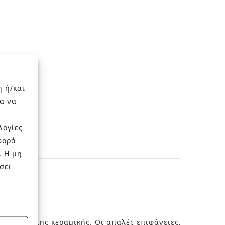
η ή/και
α να
λογίες
φορά
. Η μη
σει
ειροποίητης κεραμικής. Οι απαλές επιφάνειες,