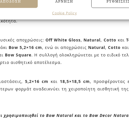
ΑΠΟΔΟΧΉ
ΆΡΝΗΣΗ
ΡΥΘΜΊΣΕΙ
αι η ζεστή παλέτα αποχρώσεων δημιουργούν μια αίσθησ
Cookie Policy
ουν να συνδυάσουν τη σύγχρονη αισθητική με τη φυσική
ικότητα.
 φυσικές αποχρώσεις:
Off White Gloss
,
Natural
,
Cotto
και
T
κάκι
Bow 5,2×16 cm
, ενώ οι αποχρώσεις
Natural
,
Cotto
κα
αι
Bow Square
. Η συλλογή ολοκληρώνεται με το ειδικό τ
άρτιο αισθητικό αποτέλεσμα.
ιαστάσεις,
5,2×16 cm
και
18,5×18,5 cm
, προσφέροντας 
τερων φορμάτ αναδεικνύει τη χειροποίητη αισθητική της 
ει χρησιμοποιηθεί το Bow Natural και το Bow Decor Natura