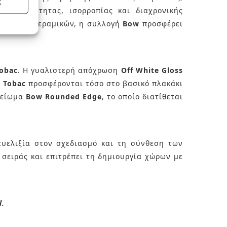
Σ
η οικειότητας, ισορροπίας και διαχρονικής
 υφή των κεραμικών, η συλλογή
Bow
προσφέρει
obac
. Η γυαλιστερή απόχρωση
Off White Gloss
ι
Tobac
προσφέρονται τόσο στο βασικό πλακάκι
ελείωμα
Bow Rounded Edge
, το οποίο διατίθεται
ευελιξία στον σχεδιασμό και τη σύνθεση των
σειράς και επιτρέπει τη δημιουργία χώρων με
l.