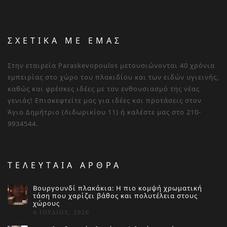
ΣΧΕΤΙΚΑ ΜΕ ΕΜΑΣ
Στην εταιρεία Paraskevopoulos μετουσιώνονται 40 χρόνια
εμπειρίας στο χώρο του πλακιδίου και των ειδών υγιεινής,
καθώς και φρέσκες ιδέες με τον ενθουσιασμό της νέας
γενιάς! Επισκεφτείτε μας για ιδέες και προτάσεις στον
Άγιο Δημήτριο (Λιδωρικίου 11) ή καλέστε μας στο 210-
9934544.
ΤΕΛΕΥΤΑΙΑ ΑΡΘΡΑ
Βουργουνδί πλακάκια: Η πιο κομψή χρωματική
τάση που χαρίζει βάθος και πολυτέλεια στους
χώρους
4 ΙΟΥΛΊΟΥ, 2026