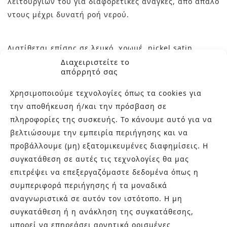
λειτουργιών του για διαφορετικές ανάγκες, από απαλό
ντους μέχρι δυνατή ροή νερού.
Διατίθεται επίσης σε λευκό, χρωμέ, nickel satin,
brushed gold.
Διαχειριστείτε το
απόρρητό σας
Χρησιμοποιούμε τεχνολογίες όπως τα cookies για
Χαρακτηριστικά:
την αποθήκευση ή/και την πρόσβαση σε
πληροφορίες της συσκευής. Το κάνουμε αυτό για να
Εντοιχισμένη μπαταρία ντους Alpha Black Matt με
βελτιώσουμε την εμπειρία περιήγησης και να
δύο τρόπους λειτουργίας
Κεφαλή ντους Atlas C25 (25×25 cm) με ματ μαύρο
προβάλλουμε (μη) εξατομικευμένες διαφημίσεις. Η
φινίρισμα
συγκατάθεση σε αυτές τις τεχνολογίες θα μας
Χειρολαβή ντους Nite-E, ματ μαύρο, με
ρυθμιζόμενες λειτουργίες
επιτρέψει να επεξεργαζόμαστε δεδομένα όπως η
Πολυτελής και ανθεκτική κατασκευή
συμπεριφορά περιήγησης ή τα μοναδικά
Ιδανικό για μοντέρνα και minimal μπάνια
αναγνωριστικά σε αυτόν τον ιστότοπο. Η μη
συγκατάθεση ή η ανάκληση της συγκατάθεσης,
Ανακαλύψτε τη στήλη ντους Alpha Black Matt για ένα
μπορεί να επηρεάσει αρνητικά ορισμένες