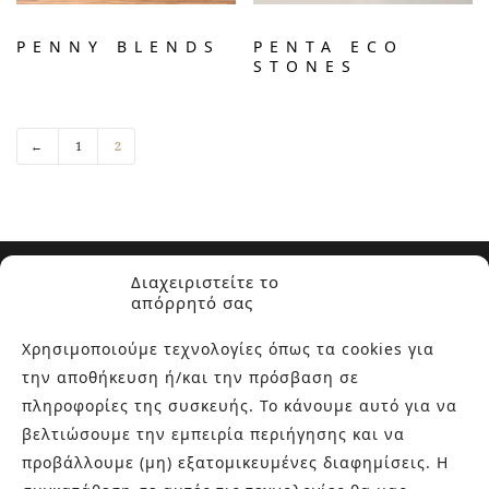
PENNY BLENDS
PENTA ECO
STONES
←
1
2
Διαχειριστείτε το
απόρρητό σας
Χρησιμοποιούμε τεχνολογίες όπως τα cookies για
την αποθήκευση ή/και την πρόσβαση σε
ΣΧΕΤΙΚΑ ΜΕ ΕΜΑΣ
πληροφορίες της συσκευής. Το κάνουμε αυτό για να
βελτιώσουμε την εμπειρία περιήγησης και να
Στην εταιρεία Paraskevopoulos μετουσιώνονται 40 χρόνια
προβάλλουμε (μη) εξατομικευμένες διαφημίσεις. Η
εμπειρίας στο χώρο του πλακιδίου και των ειδών υγιεινής,
καθώς και φρέσκες ιδέες με τον ενθουσιασμό της νέας